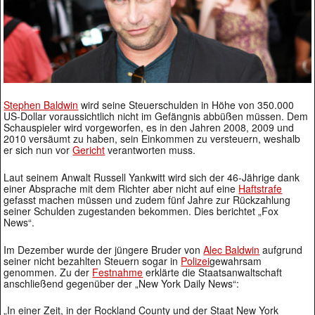
Stephen Baldwin
wird seine Steuerschulden in Höhe von 350.000
US-Dollar voraussichtlich nicht im Gefängnis abbüßen müssen. Dem
Schauspieler wird vorgeworfen, es in den Jahren 2008, 2009 und
2010 versäumt zu haben, sein Einkommen zu versteuern, weshalb
er sich nun vor
Gericht
verantworten muss.
Laut seinem Anwalt Russell Yankwitt wird sich der 46-Jährige dank
einer Absprache mit dem Richter aber nicht auf eine
Haftstrafe
gefasst machen müssen und zudem fünf Jahre zur Rückzahlung
seiner Schulden zugestanden bekommen. Dies berichtet „Fox
News“.
Im Dezember wurde der jüngere Bruder von
Alec Baldwin
aufgrund
seiner nicht bezahlten Steuern sogar in
Polizei
gewahrsam
genommen. Zu der
Festnahme
erklärte die Staatsanwaltschaft
anschließend gegenüber der „New York Daily News“:
„In einer Zeit, in der Rockland County und der Staat New York