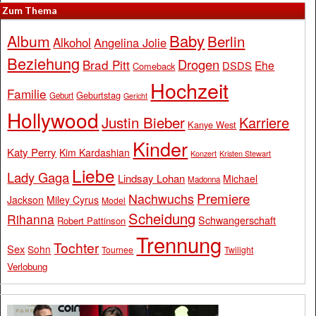
Zum Thema
Baby
Album
Berlin
Alkohol
Angelina Jolie
Beziehung
Drogen
Brad Pitt
Ehe
DSDS
Comeback
Hochzeit
Familie
Geburtstag
Geburt
Gericht
Hollywood
Justin Bieber
Karriere
Kanye West
Kinder
Katy Perry
Kim Kardashian
Konzert
Kristen Stewart
Liebe
Lady Gaga
Lindsay Lohan
Michael
Madonna
Premiere
Nachwuchs
Jackson
Miley Cyrus
Model
Scheidung
Rihanna
Schwangerschaft
Robert Pattinson
Trennung
Tochter
Sex
Sohn
Tournee
Twilight
Verlobung