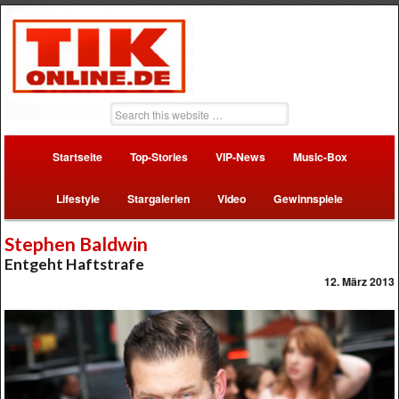
Startseite
Top-Stories
VIP-News
Music-Box
Lifestyle
Stargalerien
Video
Gewinnspiele
Stephen Baldwin
Entgeht Haftstrafe
12. März 2013