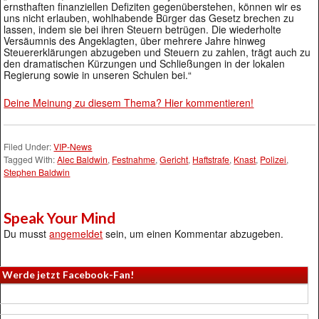
ernsthaften finanziellen Defiziten gegenüberstehen, können wir es
uns nicht erlauben, wohlhabende Bürger das Gesetz brechen zu
lassen, indem sie bei ihren Steuern betrügen. Die wiederholte
Versäumnis des Angeklagten, über mehrere Jahre hinweg
Steuererklärungen abzugeben und Steuern zu zahlen, trägt auch zu
den dramatischen Kürzungen und Schließungen in der lokalen
Regierung sowie in unseren Schulen bei.“
Deine Meinung zu diesem Thema? Hier kommentieren!
Filed Under:
VIP-News
Tagged With:
Alec Baldwin
,
Festnahme
,
Gericht
,
Haftstrafe
,
Knast
,
Polizei
,
Stephen Baldwin
Speak Your Mind
Du musst
angemeldet
sein, um einen Kommentar abzugeben.
Werde jetzt Facebook-Fan!