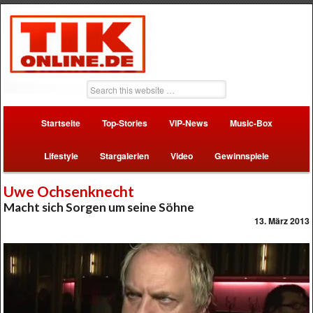
Startseite
Top-Stories
VIP-News
Music-Box
Lifestyle
Stargalerien
Video
Gewinnspiele
Uwe Ochsenknecht
Macht sich Sorgen um seine Söhne
13. März 2013