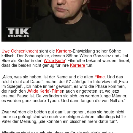
Uwe Ochsenknecht
sieht die
Karriere
-Entwicklung seiner Söhne
kritisch. Der Schauspieler, dessen Söhne Wilson Gonzalez und Jimi
Blue als Kinder in der ‚
Wilde Kerle
’-Filmreihe bekannt wurden, findet,
dass die beiden nicht genug für ihre
Karriere
tun.
„Alles, was sie haben, ist der Name und die alten
Filme
. Und das
reicht nicht auf Dauer“, mahnt der 57-Jährige im Interview mit ‚Frau
im Spiegel’. „Ich habe immer gewusst, es wird die Phase kommen,
die nach den ‚
Wilde Kerle
’-
Filme
n auch eingetreten ist, wo jetzt
erstmal Pause ist. Da verändern sie sich, es werden junge Männer,
es werden ganz andere Typen. Und dann fangen die von Null an.“
Zwar würden die beiden gut damit umgehen, dass sie heute nicht
mehr so gefragt sind wie noch vor einigen Jahren, allerdings ist ihr
Vater der Meinung, „sie könnten ein bisschen mehr dafür tun“.
Allerdings sieht er auch ein, dass es für sie schwierig sei zu