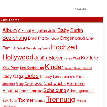
Zum Thema
Baby
Album
Berlin
Alkohol
Angelina Jolie
Beziehung
Drogen
Brad Pitt
Ehe
DSDS
Comeback
Hochzeit
Familie
Geburtstag
Geburt
Gericht
Hollywood
Justin Bieber
Karriere
Kanye West
Kinder
Katy Perry
Kim Kardashian
Konzert
Kristen Stewart
Liebe
Lady Gaga
Lindsay Lohan
Michael
Madonna
Premiere
Nachwuchs
Jackson
Miley Cyrus
Model
Scheidung
Rihanna
Schwangerschaft
Robert Pattinson
Trennung
Tochter
Sex
Sohn
Tournee
Twilight
Verlobung