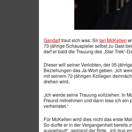
Gandalf
traut sich was: Sir
Ian McKellen
w
73-jährige Schauspieler selbst zu Gast be
darf er bald die Trauung des „Star Trek“-D
Dieser will seiner Verlobten, der 35-jähri
Beziehungen das Ja-Wort geben. „Ich werde
mit seinem 72-jährigen Kollegen demnächs
drehen wird.
„Ich werde seine Trauung vollziehen. In 
Freund mitnehmen und dann lese ich ein p
verheiratet.“
Für McKellen wird dies nicht das erste Ma
So durfte er in der Vergangenheit bereits
ausgeheult“, gestand der Brite. „Ich trug e