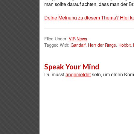
man sollte darauf achten, dass man der Bra
Deine Meinung zu diesem Thema? Hier k
Filed Under:
VIP-News
Tagged With:
Gandalf
,
Herr der Ringe
,
Hobbit
,
Speak Your Mind
Du musst
angemeldet
sein, um einen Ko