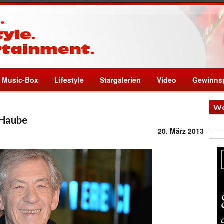
Music-Box
Lifestyle
Stargalerien
Video
Gewinnsp
We
 Haube
20. März 2013