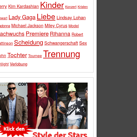
Kinder
erry
Kim Kardashian
Konzert
Kristen
Liebe
Lady Gaga
Lindsay Lohan
ewart
Michael Jackson
Miley Cyrus
Model
adonna
Premiere
achwuchs
Rihanna
Robert
Scheidung
Schwangerschaft
Sex
ttinson
Trennung
Tochter
ohn
Tournee
Verlobung
ilight