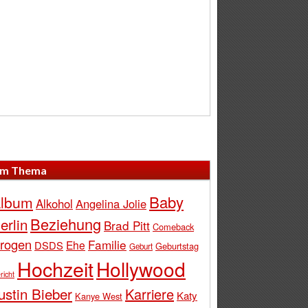
m Thema
Baby
lbum
Alkohol
Angelina Jolie
Beziehung
erlin
Brad Pitt
Comeback
rogen
Familie
Ehe
DSDS
Geburtstag
Geburt
Hochzeit
Hollywood
richt
ustin Bieber
Karriere
Katy
Kanye West