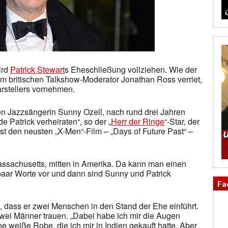
ird
Patrick Stewart
s Eheschließung vollziehen. Wie der
im britischen Talkshow-Moderator Jonathan Ross verriet,
arstellers vornehmen.
gen Jazzsängerin Sunny Ozell, nach rund drei Jahren
 Patrick verheiraten“, so der „
Herr der Ringe
“-Star, der
t den neusten „X-Men“-Film – „Days of Future Past“ –
Massachusetts, mitten in Amerika. Da kann man einen
aar Worte vor und dann sind Sunny und Patrick
Fa
l, dass er zwei Menschen in den Stand der Ehe einführt.
 zwei Männer trauen. „Dabei habe ich mir die Augen
ine weiße Robe, die ich mir in Indien gekauft hatte. Aber