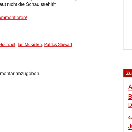
ut nicht die Schau stiehlt!“
ommentieren!
Hochzeit
,
Ian McKellen
,
Patrick Stewart
mmentar abzugeben.
Zu
A
B
D
Ge
J