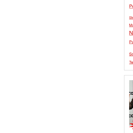
P
St
M
N
Pa
S
Tw