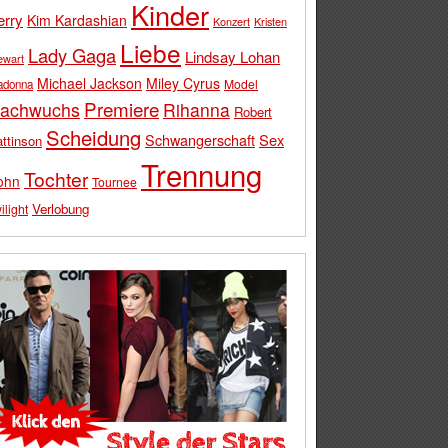
Kinder
erry
Kim Kardashian
Konzert
Kristen
Liebe
Lady Gaga
Lindsay Lohan
ewart
Michael Jackson
Miley Cyrus
Model
adonna
Premiere
achwuchs
Rihanna
Robert
Scheidung
Schwangerschaft
Sex
ttinson
Trennung
Tochter
ohn
Tournee
Verlobung
ilight