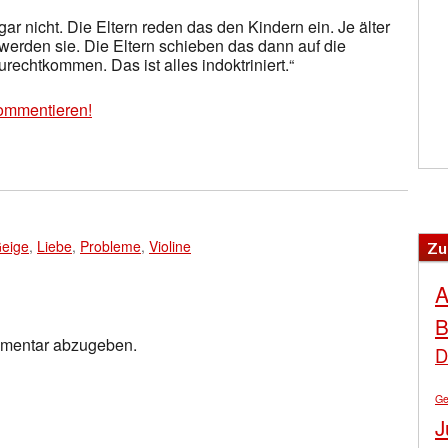
gar nicht. Die Eltern reden das den Kindern ein. Je älter
werden sie. Die Eltern schieben das dann auf die
urechtkommen. Das ist alles indoktriniert.“
ommentieren!
eige
,
Liebe
,
Probleme
,
Violine
Zu
A
B
mmentar abzugeben.
D
Ge
J