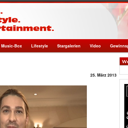
Music-Box
Lifestyle
Stargalerien
Video
Gewinnsp
We
25. März 2013