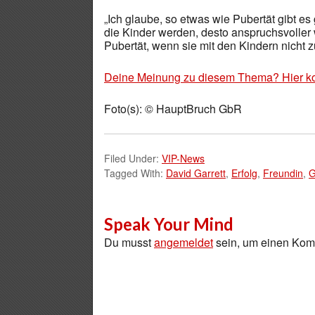
„Ich glaube, so etwas wie Pubertät gibt es 
die Kinder werden, desto anspruchsvoller 
Pubertät, wenn sie mit den Kindern nicht z
Deine Meinung zu diesem Thema? Hier k
Foto(s): © HauptBruch GbR
Filed Under:
VIP-News
Tagged With:
David Garrett
,
Erfolg
,
Freundin
,
G
Speak Your Mind
Du musst
angemeldet
sein, um einen Ko