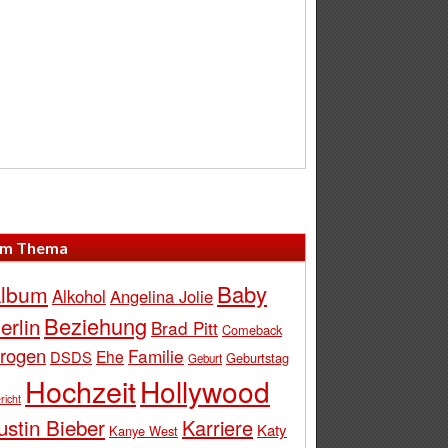
m Thema
Baby
lbum
Alkohol
Angelina Jolie
Beziehung
erlin
Brad Pitt
Comeback
rogen
Familie
Ehe
DSDS
Geburtstag
Geburt
Hochzeit
Hollywood
richt
ustin Bieber
Karriere
Katy
Kanye West