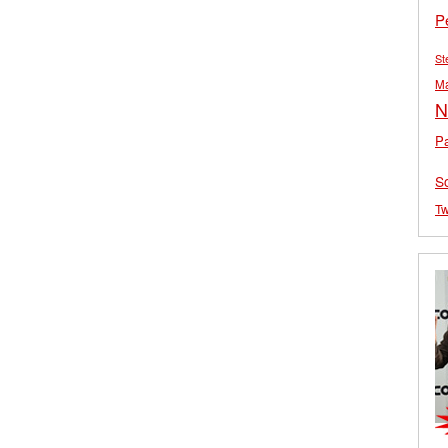
P
St
M
N
Pa
S
Tw