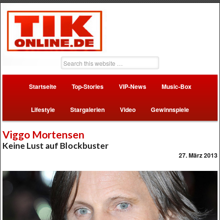
Startseite
Top-Stories
VIP-News
Music-Box
Lifestyle
Stargalerien
Video
Gewinnspiele
Viggo Mortensen
Keine Lust auf Blockbuster
27. März 2013