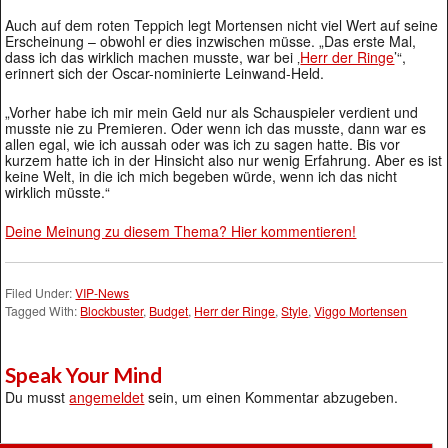
Auch auf dem roten Teppich legt Mortensen nicht viel Wert auf seine
Erscheinung – obwohl er dies inzwischen müsse. „Das erste Mal,
dass ich das wirklich machen musste, war bei ‚
Herr der Ringe
’“,
erinnert sich der Oscar-nominierte Leinwand-Held.
„Vorher habe ich mir mein Geld nur als Schauspieler verdient und
musste nie zu Premieren. Oder wenn ich das musste, dann war es
allen egal, wie ich aussah oder was ich zu sagen hatte. Bis vor
kurzem hatte ich in der Hinsicht also nur wenig Erfahrung. Aber es ist
keine Welt, in die ich mich begeben würde, wenn ich das nicht
wirklich müsste.“
Deine Meinung zu diesem Thema? Hier kommentieren!
Filed Under:
VIP-News
Tagged With:
Blockbuster
,
Budget
,
Herr der Ringe
,
Style
,
Viggo Mortensen
Speak Your Mind
Du musst
angemeldet
sein, um einen Kommentar abzugeben.