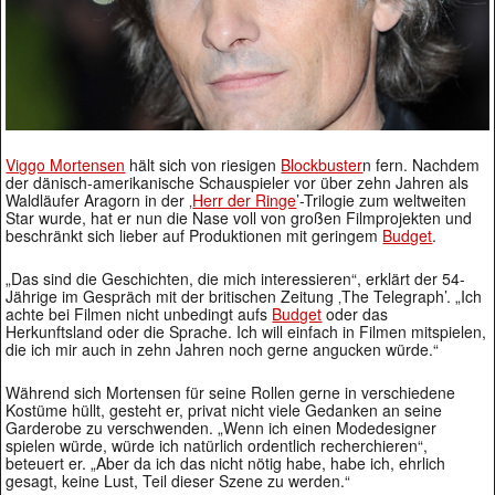
Viggo Mortensen
hält sich von riesigen
Blockbuster
n fern. Nachdem
der dänisch-amerikanische Schauspieler vor über zehn Jahren als
Waldläufer Aragorn in der ‚
Herr der Ringe
’-Trilogie zum weltweiten
Star wurde, hat er nun die Nase voll von großen Filmprojekten und
beschränkt sich lieber auf Produktionen mit geringem
Budget
.
„Das sind die Geschichten, die mich interessieren“, erklärt der 54-
Jährige im Gespräch mit der britischen Zeitung ‚The Telegraph’. „Ich
achte bei Filmen nicht unbedingt aufs
Budget
oder das
Herkunftsland oder die Sprache. Ich will einfach in Filmen mitspielen,
die ich mir auch in zehn Jahren noch gerne angucken würde.“
Während sich Mortensen für seine Rollen gerne in verschiedene
Kostüme hüllt, gesteht er, privat nicht viele Gedanken an seine
Garderobe zu verschwenden. „Wenn ich einen Modedesigner
spielen würde, würde ich natürlich ordentlich recherchieren“,
beteuert er. „Aber da ich das nicht nötig habe, habe ich, ehrlich
gesagt, keine Lust, Teil dieser Szene zu werden.“