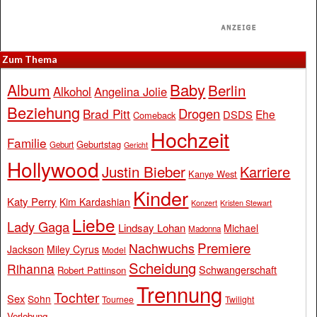
Zum Thema
Baby
Album
Berlin
Alkohol
Angelina Jolie
Beziehung
Drogen
Brad Pitt
Ehe
DSDS
Comeback
Hochzeit
Familie
Geburtstag
Geburt
Gericht
Hollywood
Justin Bieber
Karriere
Kanye West
Kinder
Katy Perry
Kim Kardashian
Konzert
Kristen Stewart
Liebe
Lady Gaga
Lindsay Lohan
Michael
Madonna
Premiere
Nachwuchs
Jackson
Miley Cyrus
Model
Scheidung
Rihanna
Schwangerschaft
Robert Pattinson
Trennung
Tochter
Sex
Sohn
Tournee
Twilight
Verlobung