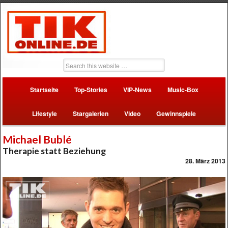
Startseite
Top-Stories
VIP-News
Music-Box
Lifestyle
Stargalerien
Video
Gewinnspiele
Michael Bublé
Therapie statt Beziehung
28. März 2013