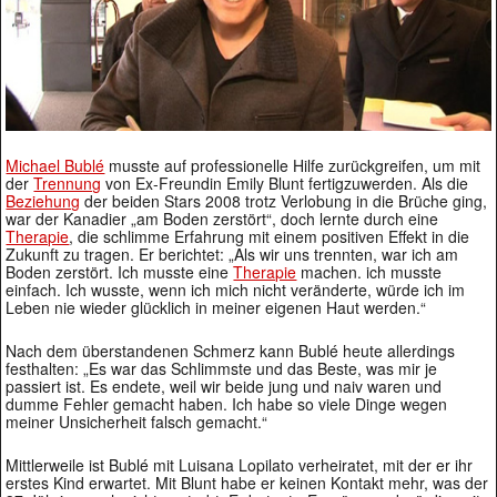
Michael Bublé
musste auf professionelle Hilfe zurückgreifen, um mit
der
Trennung
von Ex-Freundin Emily Blunt fertigzuwerden. Als die
Beziehung
der beiden Stars 2008 trotz Verlobung in die Brüche ging,
war der Kanadier „am Boden zerstört“, doch lernte durch eine
Therapie
, die schlimme Erfahrung mit einem positiven Effekt in die
Zukunft zu tragen. Er berichtet: „Als wir uns trennten, war ich am
Boden zerstört. Ich musste eine
Therapie
machen. ich musste
einfach. Ich wusste, wenn ich mich nicht veränderte, würde ich im
Leben nie wieder glücklich in meiner eigenen Haut werden.“
Nach dem überstandenen Schmerz kann Bublé heute allerdings
festhalten: „Es war das Schlimmste und das Beste, was mir je
passiert ist. Es endete, weil wir beide jung und naiv waren und
dumme Fehler gemacht haben. Ich habe so viele Dinge wegen
meiner Unsicherheit falsch gemacht.“
Mittlerweile ist Bublé mit Luisana Lopilato verheiratet, mit der er ihr
erstes Kind erwartet. Mit Blunt habe er keinen Kontakt mehr, was der