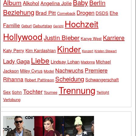
Baby
Album
Berlin
Alkohol
Angelina Jolie
Beziehung
Drogen
Brad Pitt
Ehe
DSDS
Comeback
Hochzeit
Familie
Geburtstag
Geburt
Gericht
Hollywood
Justin Bieber
Karriere
Kanye West
Kinder
Katy Perry
Kim Kardashian
Konzert
Kristen Stewart
Liebe
Lady Gaga
Lindsay Lohan
Michael
Madonna
Premiere
Nachwuchs
Jackson
Miley Cyrus
Model
Scheidung
Rihanna
Schwangerschaft
Robert Pattinson
Trennung
Tochter
Sex
Sohn
Tournee
Twilight
Verlobung