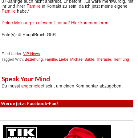
37-Jährige auch nicht anstrebt. Er betont: „Es wäre merkwürdig, mit
ihr und ihrer
Familie
in Kontakt zu sein, da ich jetzt meine eigene
Familie
habe.“
Deine Meinung zu diesem Thema? Hier kommentieren!
Foto(s): © HauptBruch GbR
Filed Under:
VIP-News
Tagged With:
Beziehung
,
Familie
,
Liebe
,
Michael Bublé
,
Therapie
,
Trennung
Speak Your Mind
Du musst
angemeldet
sein, um einen Kommentar abzugeben.
Werde jetzt Facebook-Fan!