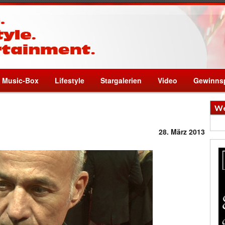
Music-Box
Lifestyle
Stargalerien
Video
Gewinnsp
We
28. März 2013