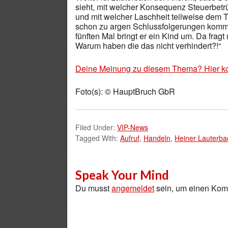
sieht, mit welcher Konsequenz Steuerbetrüg
und mit welcher Laschheit teilweise dem
schon zu argen Schlussfolgerungen kommen.
fünften Mal bringt er ein Kind um. Da fra
Warum haben die das nicht verhindert?!“
Deine Meinung zu diesem Thema? Hier k
Foto(s): © HauptBruch GbR
Filed Under:
VIP-News
Tagged With:
Aufruf
,
Handeln
,
Heiner Lauterba
Speak Your Mind
Du musst
angemeldet
sein, um einen Ko