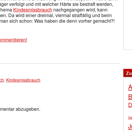
er verfolgt und mit welcher Härte sie bestraft werden,
 Thema
Kindesmissbrauch
nachgegangen wird, kann
 Da wird einer dreimal, viermal straffällig und beim
gt man sich schon: Was haben die denn vorher gemacht?!
ommentieren!
Zu
ch
,
Kindesmissbrauch
A
B
D
mmentar abzugeben.
Ge
J