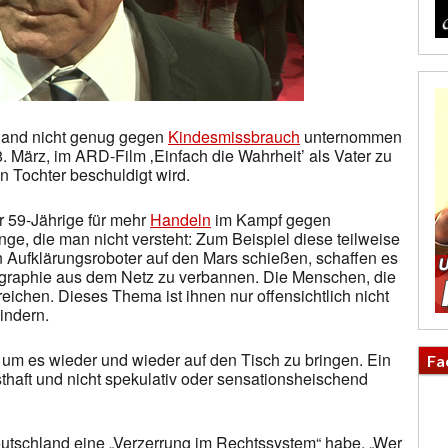
hland nicht genug gegen
Kindesmissbrauch
unternommen
. März, im ARD-Film ‚Einfach die Wahrheit’ als Vater zu
 Tochter beschuldigt wird.
er 59-Jährige für mehr
Handeln
im Kampf gegen
nge, die man nicht versteht: Zum Beispiel diese teilweise
n Aufklärungsroboter auf den Mars schießen, schaffen es
ographie aus dem Netz zu verbannen. Die Menschen, die
reichen. Dieses Thema ist ihnen nur offensichtlich nicht
Kindern.
 um es wieder und wieder auf den Tisch zu bringen. Ein
Fa
sthaft und nicht spekulativ oder sensationsheischend
eutschland eine „Verzerrung im Rechtssystem“ habe. „Wer