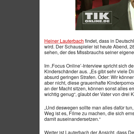
Heiner Lauterbach
findet, dass in Deutsc
wird. Der Schauspieler ist heute Abend, 28
sehen, der des Missbrauchs seiner eigenen
Im ‚Focus Online’-Interview spricht sich d
Kinderschänder aus. „Es gibt sehr viele Di
absurd geringen Strafen. Oder: Wir könne
aber nicht, diese grauenhafte Kinderporn
an der Macht sitzen, können sonst alles er
wichtig genug“, glaubt der Vater von drei 
„Und deswegen sollte man alles dafür tun,
Weg ist es, Filme zu machen, die sich ern
damit auseinandersetzen.“
Weiter ist Lauterbach der Ansicht, dass D