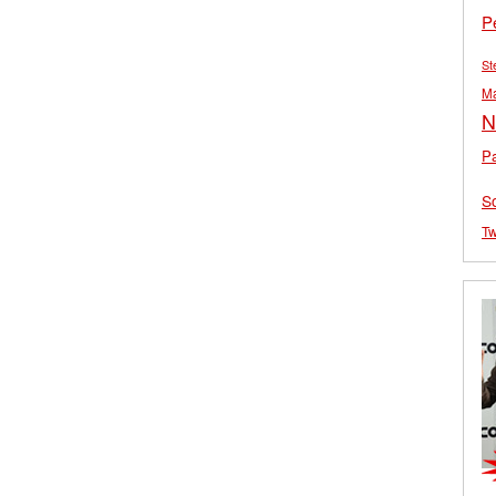
P
St
M
N
Pa
S
Tw