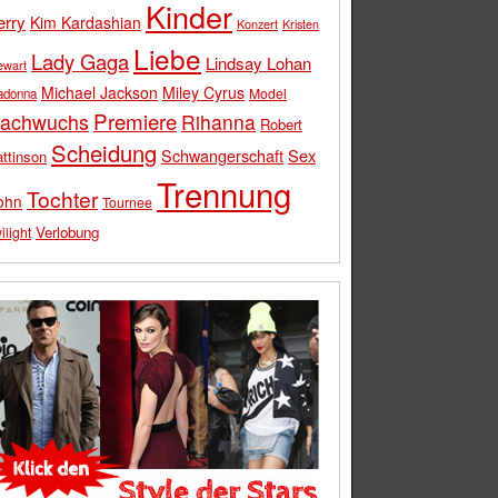
Kinder
erry
Kim Kardashian
Konzert
Kristen
Liebe
Lady Gaga
Lindsay Lohan
ewart
Michael Jackson
Miley Cyrus
Model
adonna
Premiere
achwuchs
Rihanna
Robert
Scheidung
Schwangerschaft
Sex
ttinson
Trennung
Tochter
ohn
Tournee
Verlobung
ilight