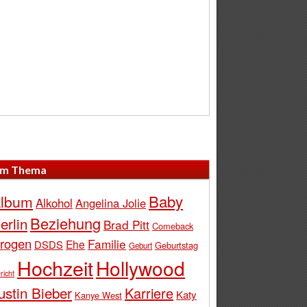
m Thema
Baby
lbum
Alkohol
Angelina Jolie
Beziehung
erlin
Brad Pitt
Comeback
rogen
Familie
Ehe
DSDS
Geburtstag
Geburt
Hochzeit
Hollywood
richt
ustin Bieber
Karriere
Katy
Kanye West