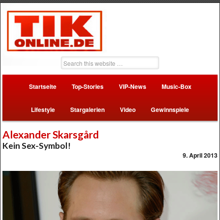
Startseite
Top-Stories
VIP-News
Music-Box
Lifestyle
Stargalerien
Video
Gewinnspiele
Alexander Skarsgård
Kein Sex-Symbol!
9. April 2013