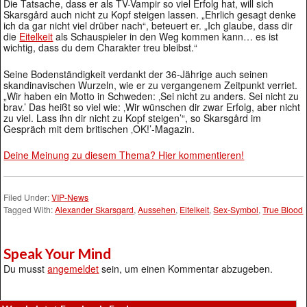
Die Tatsache, dass er als TV-Vampir so viel Erfolg hat, will sich
Skarsgård auch nicht zu Kopf steigen lassen. „Ehrlich gesagt denke
ich da gar nicht viel drüber nach“, beteuert er. „Ich glaube, dass dir
die
Eitelkeit
als Schauspieler in den Weg kommen kann… es ist
wichtig, dass du dem Charakter treu bleibst.“
Seine Bodenständigkeit verdankt der 36-Jährige auch seinen
skandinavischen Wurzeln, wie er zu vergangenem Zeitpunkt verriet.
„Wir haben ein Motto in Schweden: ‚Sei nicht zu anders. Sei nicht zu
brav.’ Das heißt so viel wie: ‚Wir wünschen dir zwar Erfolg, aber nicht
zu viel. Lass ihn dir nicht zu Kopf steigen’“, so Skarsgård im
Gespräch mit dem britischen ‚OK!’-Magazin.
Deine Meinung zu diesem Thema? Hier kommentieren!
Filed Under:
VIP-News
Tagged With:
Alexander Skarsgard
,
Aussehen
,
Eitelkeit
,
Sex-Symbol
,
True Blood
Speak Your Mind
Du musst
angemeldet
sein, um einen Kommentar abzugeben.