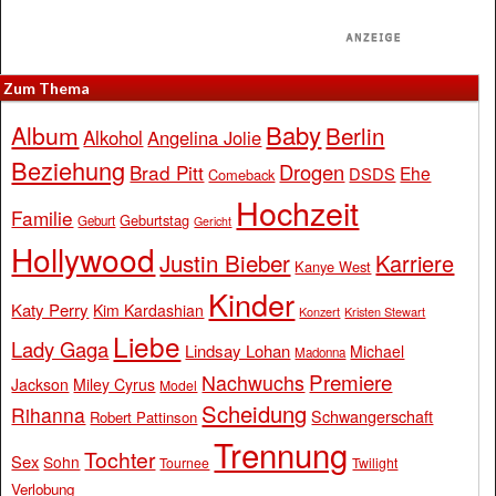
Zum Thema
Baby
Album
Berlin
Alkohol
Angelina Jolie
Beziehung
Drogen
Brad Pitt
Ehe
DSDS
Comeback
Hochzeit
Familie
Geburtstag
Geburt
Gericht
Hollywood
Justin Bieber
Karriere
Kanye West
Kinder
Katy Perry
Kim Kardashian
Konzert
Kristen Stewart
Liebe
Lady Gaga
Lindsay Lohan
Michael
Madonna
Premiere
Nachwuchs
Jackson
Miley Cyrus
Model
Scheidung
Rihanna
Schwangerschaft
Robert Pattinson
Trennung
Tochter
Sex
Sohn
Tournee
Twilight
Verlobung