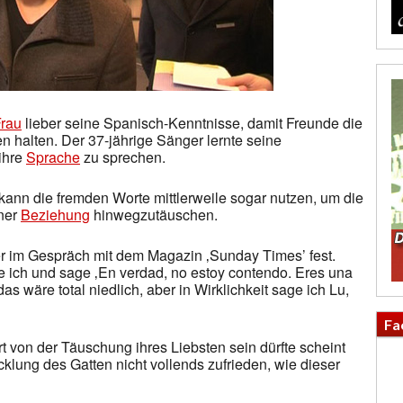
rau
lieber seine Spanisch-Kenntnisse, damit Freunde die
 halten. Der 37-jährige Sänger lernte seine
ihre
Sprache
zu sprechen.
 kann die fremden Worte mittlerweile sogar nutzen, um die
iner
Beziehung
hinwegzutäuschen.
t er im Gespräch mit dem Magazin ‚Sunday Times’ fest.
le ich und sage ‚En verdad, no estoy contendo. Eres una
s wäre total niedlich, aber in Wirklichkeit sage ich Lu,
Fa
t von der Täuschung ihres Liebsten sein dürfte scheint
cklung des Gatten nicht vollends zufrieden, wie dieser