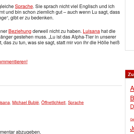
 gleiche
Sprache
. Sie sprach nicht viel Englisch und ich
ernt und bin schon ziemlich gut – auch wenn Lu sagt, dass
ge“, gibt er zu bedenken.
iner
Beziehung
derweil nicht zu haben.
Luisana
hat die
änger gestehen muss. „Lu ist das Alpha-Tier in unserer
, das zu tun, was sie sagt, statt mir von ihr die Hölle heiß
ommentieren!
Zu
A
B
isana
,
Michael Bublé
,
Öffnetlichkeit
,
Sprache
D
Ge
J
mmentar abzugeben.