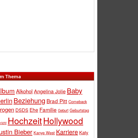
m Thema
Baby
lbum
Alkohol
Angelina Jolie
Beziehung
erlin
Brad Pitt
Comeback
rogen
Familie
Ehe
DSDS
Geburtstag
Geburt
Hochzeit
Hollywood
richt
ustin Bieber
Karriere
Katy
Kanye West