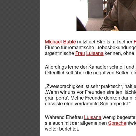
Michael Bublé
nutzt bei Streits mit seiner
F
Flüche für romantische Liebesbekundungen
argentinische
Frau
Luisana
kennen, ohne 
Allerdings lerne der Kanadier schnell und
Öffentlichkeit über die negativen Seiten e
„Zweisprachigkeit ist sehr praktisch“, häl
„Wenn wir uns vor Freunden streiten, läch
gran perra’. Meine Freunde denken dann, da
dass sie eine verdammte Schlampe ist.“
Während Ehefrau
Luisana
wenig begeister
sie auch mit der allgemeinen
Sprache
ntwi
weiter berichtet.