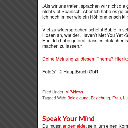
„Als wir uns trafen, sprachen wir nicht die
nicht viel Spanisch. Aber ich habe es gel
ich noch immer wie ein Höhlenmensch klin
Viel zu widersprechen scheint Bublé in se
Hosen an, wie der ‚Haven’t Met You Yet’-S
Ehe. Ich habe gelernt, dass es einfacher ist
machen zu lassen.“
Deine Meinung zu diesem Thema? Hier k
Foto(s): © HauptBruch GbR
Filed Under:
VIP-News
Tagged With:
Beleidigung
,
Beziehung
,
Frau
,
Lu
Speak Your Mind
Du musst
angemeldet
sein, um einen Ko