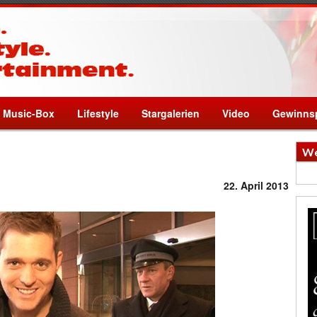
Music-Box
Lifestyle
Stargalerien
Video
Gewinnsp
We
22. April 2013