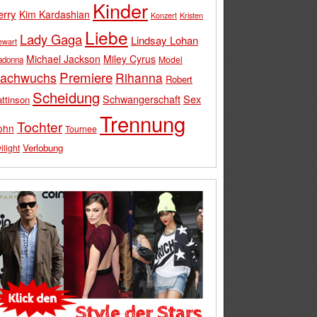
Kinder
erry
Kim Kardashian
Konzert
Kristen
Liebe
Lady Gaga
Lindsay Lohan
ewart
Michael Jackson
Miley Cyrus
Model
adonna
Premiere
achwuchs
Rihanna
Robert
Scheidung
Schwangerschaft
Sex
ttinson
Trennung
Tochter
ohn
Tournee
Verlobung
ilight