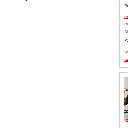
P
St
M
N
Pa
S
Tw