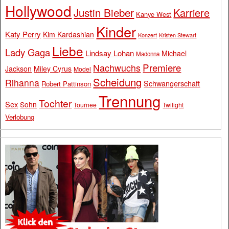
Hollywood
Justin Bieber
Karriere
Kanye West
Kinder
Katy Perry
Kim Kardashian
Konzert
Kristen Stewart
Liebe
Lady Gaga
Lindsay Lohan
Michael
Madonna
Premiere
Nachwuchs
Jackson
Miley Cyrus
Model
Scheidung
Rihanna
Schwangerschaft
Robert Pattinson
Trennung
Tochter
Sex
Sohn
Tournee
Twilight
Verlobung