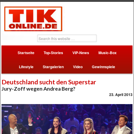
Startseite
Top-Stories
VIP-News
Music-Box
Lifestyle
Stargalerien
Video
Gewinnspiele
Deutschland sucht den Superstar
Jury-Zoff wegen Andrea Berg?
23. April 2013