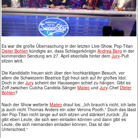
Es war die große Überraschung in der letzten Live-Show. Pop-Titan
Dieter Bohlen
kündigte an, dass Schlagerkönigin
Andrea Berg
in der
kommenden Sendung am 27. April ebenfalls hinter dem
Jury
-Pult
sitzen wird.
Die Kandidatin freuen sich über den hochkarätigen Besuch, vor
allem die Schweizerin Beatrice Egli freut sich auf ihr großes Idol.
Doch in der
Jury
scheint der Haussegen schief zu hängen. Gibt es
Zoff zwischen Culcha Candela-Sänger
Mateo
und
Jury
-Chef
Dieter
Bohlen
?
Nach der Show wetterte
Mateo
drauf los: „Ich brauch’s nicht, ich lade
ja auch nicht Thomas Anders ein oder Verona Pooth.“ Doch das lässt
der Pop-Titan nicht lange auf sich sitzen und stänkert zurück: „Es
gibt eben Leute, die sich wen einladen können und dann gibt es
Leute, die sich niemanden einladen können. Das ist der
Unterschied.“