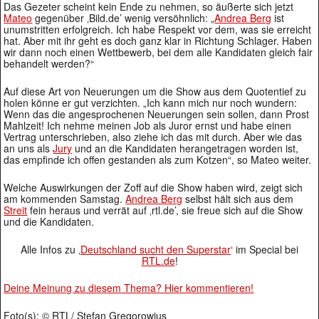
Das Gezeter scheint kein Ende zu nehmen, so äußerte sich jetzt
Mateo
gegenüber ‚Bild.de’ wenig versöhnlich: „
Andrea Berg
ist
unumstritten erfolgreich. Ich habe Respekt vor dem, was sie erreicht
hat. Aber mit ihr geht es doch ganz klar in Richtung Schlager. Haben
wir dann noch einen Wettbewerb, bei dem alle Kandidaten gleich fair
behandelt werden?“
Auf diese Art von Neuerungen um die Show aus dem Quotentief zu
holen könne er gut verzichten. „Ich kann mich nur noch wundern:
Wenn das die angesprochenen Neuerungen sein sollen, dann Prost
Mahlzeit! Ich nehme meinen Job als Juror ernst und habe einen
Vertrag unterschrieben, also ziehe ich das mit durch. Aber wie das
an uns als
Jury
und an die Kandidaten herangetragen worden ist,
das empfinde ich offen gestanden als zum Kotzen“, so Mateo weiter.
Welche Auswirkungen der Zoff auf die Show haben wird, zeigt sich
am kommenden Samstag.
Andrea Berg
selbst hält sich aus dem
Streit
fein heraus und verrät auf ‚rtl.de’, sie freue sich auf die Show
und die Kandidaten.
Alle Infos zu ‚
Deutschland sucht den Superstar
‘ im Special bei
RTL.de
!
Deine Meinung zu diesem Thema? Hier kommentieren!
Foto(s): © RTL/ Stefan Gregorowius