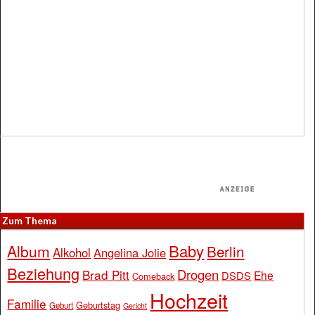
Zum Thema
Baby
Album
Berlin
Alkohol
Angelina Jolie
Beziehung
Drogen
Brad Pitt
Ehe
DSDS
Comeback
Hochzeit
Familie
Geburtstag
Geburt
Gericht