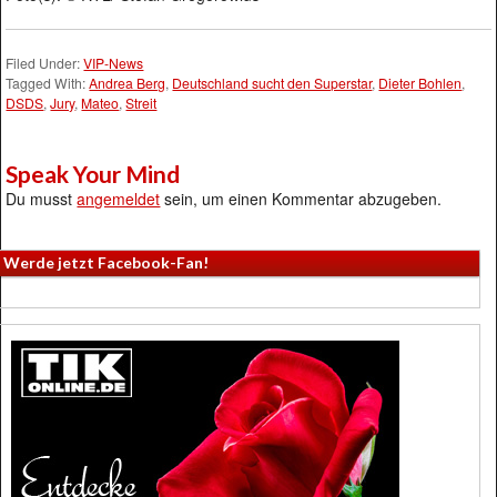
Filed Under:
VIP-News
Tagged With:
Andrea Berg
,
Deutschland sucht den Superstar
,
Dieter Bohlen
,
DSDS
,
Jury
,
Mateo
,
Streit
Speak Your Mind
Du musst
angemeldet
sein, um einen Kommentar abzugeben.
Werde jetzt Facebook-Fan!