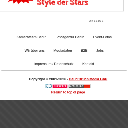
Kamerateam Berlin
Fotoagentur Berlin
Event-Fotos
Wir über uns
Mediadaten
B2B
Jobs
Impressum / Datenschutz
Kontakt
Copyright © 2001-2026 ·
HauptBruch Media GbR
Return to top of page