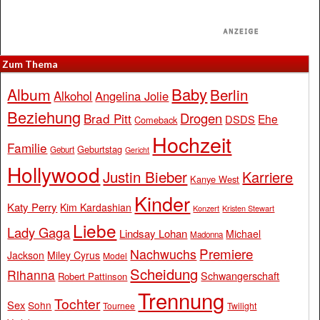
Zum Thema
Baby
Album
Berlin
Alkohol
Angelina Jolie
Beziehung
Drogen
Brad Pitt
Ehe
DSDS
Comeback
Hochzeit
Familie
Geburtstag
Geburt
Gericht
Hollywood
Justin Bieber
Karriere
Kanye West
Kinder
Katy Perry
Kim Kardashian
Konzert
Kristen Stewart
Liebe
Lady Gaga
Lindsay Lohan
Michael
Madonna
Premiere
Nachwuchs
Jackson
Miley Cyrus
Model
Scheidung
Rihanna
Schwangerschaft
Robert Pattinson
Trennung
Tochter
Sex
Sohn
Tournee
Twilight