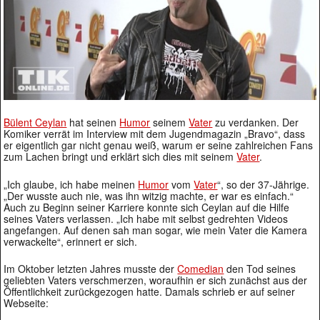
Bülent Ceylan
hat seinen
Humor
seinem
Vater
zu verdanken. Der
Komiker verrät im Interview mit dem Jugendmagazin „Bravo“, dass
er eigentlich gar nicht genau weiß, warum er seine zahlreichen Fans
zum Lachen bringt und erklärt sich dies mit seinem
Vater
.
„Ich glaube, ich habe meinen
Humor
vom
Vater
“, so der 37-Jährige.
„Der wusste auch nie, was ihn witzig machte, er war es einfach.“
Auch zu Beginn seiner Karriere konnte sich Ceylan auf die Hilfe
seines Vaters verlassen. „Ich habe mit selbst gedrehten Videos
angefangen. Auf denen sah man sogar, wie mein Vater die Kamera
verwackelte“, erinnert er sich.
Im Oktober letzten Jahres musste der
Comedian
den Tod seines
geliebten Vaters verschmerzen, woraufhin er sich zunächst aus der
Öffentlichkeit zurückgezogen hatte. Damals schrieb er auf seiner
Webseite: