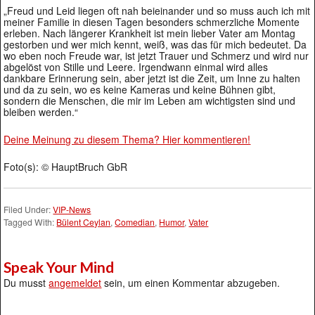
„Freud und Leid liegen oft nah beieinander und so muss auch ich mit
meiner Familie in diesen Tagen besonders schmerzliche Momente
erleben. Nach längerer Krankheit ist mein lieber Vater am Montag
gestorben und wer mich kennt, weiß, was das für mich bedeutet. Da
wo eben noch Freude war, ist jetzt Trauer und Schmerz und wird nur
abgelöst von Stille und Leere. Irgendwann einmal wird alles
dankbare Erinnerung sein, aber jetzt ist die Zeit, um Inne zu halten
und da zu sein, wo es keine Kameras und keine Bühnen gibt,
sondern die Menschen, die mir im Leben am wichtigsten sind und
bleiben werden.“
Deine Meinung zu diesem Thema? Hier kommentieren!
Foto(s): © HauptBruch GbR
Filed Under:
VIP-News
Tagged With:
Bülent Ceylan
,
Comedian
,
Humor
,
Vater
Speak Your Mind
Du musst
angemeldet
sein, um einen Kommentar abzugeben.