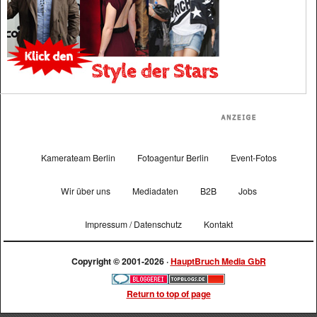
Kamerateam Berlin
Fotoagentur Berlin
Event-Fotos
Wir über uns
Mediadaten
B2B
Jobs
Impressum / Datenschutz
Kontakt
Copyright © 2001-2026 ·
HauptBruch Media GbR
Return to top of page