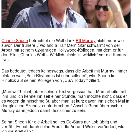
Charlie Sheen
betrachtet die Welt dank
Bill Murray
nicht mehr wie
zuvor. Der frühere „Two and a Half Men“-Star schwärmt von der
Arbeit mit seinem 62-jährigen Hollywood-Kollegen, mit dem er für
den Film „Charlies Welt – Wirklich nichts ist wirklich“ vor die Kamera
trat.
Das bedeutet jedoch keineswegs, dass die Arbeit mit Murray immer
einfach war. „Sein Rhythmus ist sehr seltsam“, wird Sheen im
Hinblick auf seinen Kollegen von „USA Today'“ zitiert.
„Man weiß nicht, ob er seinen Text vergessen hat. Man arbeitet mit
ihm und ich kenne ihn seit einer Stunde, man möchte nicht, dass er
es wegen dir hinschmeißt, aber man ist kurz davor, ihn sieben Mal in
der gleichen Szene zu unterbrechen.“ Anschließend überraschte
Murray dann jedoch damit, textsicher zu sein.
So hat Sheen für die Arbeit seines Co-Stars nur Lob übrig und
verrät: „Er hat durch seine Arbeit die Art und Weise verändert, wie
ich die Welt sah.“