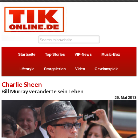
Startseite
Top-Stories
VIP-News
Music-Box
Lifestyle
Stargalerien
Video
Gewinnspiele
Charlie Sheen
Bill Murray veränderte sein Leben
25. Mai 2013