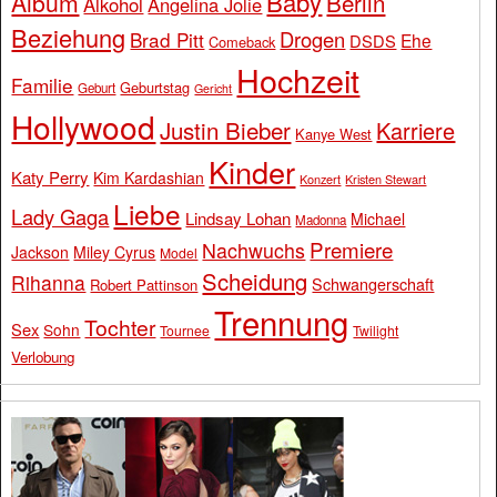
Baby
Album
Berlin
Alkohol
Angelina Jolie
Beziehung
Drogen
Brad Pitt
Ehe
DSDS
Comeback
Hochzeit
Familie
Geburtstag
Geburt
Gericht
Hollywood
Justin Bieber
Karriere
Kanye West
Kinder
Katy Perry
Kim Kardashian
Konzert
Kristen Stewart
Liebe
Lady Gaga
Lindsay Lohan
Michael
Madonna
Premiere
Nachwuchs
Jackson
Miley Cyrus
Model
Scheidung
Rihanna
Schwangerschaft
Robert Pattinson
Trennung
Tochter
Sex
Sohn
Tournee
Twilight
Verlobung