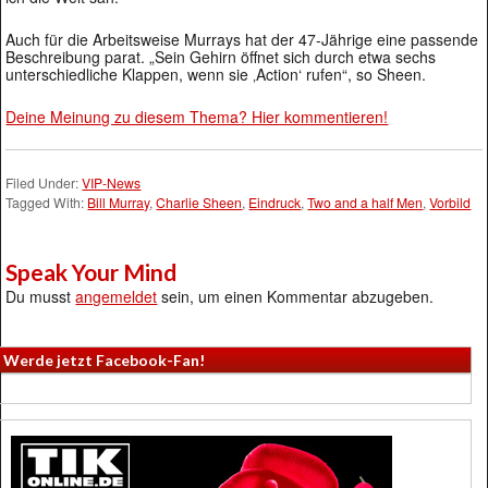
Auch für die Arbeitsweise Murrays hat der 47-Jährige eine passende
Beschreibung parat. „Sein Gehirn öffnet sich durch etwa sechs
unterschiedliche Klappen, wenn sie ‚Action‘ rufen“, so Sheen.
Deine Meinung zu diesem Thema? Hier kommentieren!
Filed Under:
VIP-News
Tagged With:
Bill Murray
,
Charlie Sheen
,
Eindruck
,
Two and a half Men
,
Vorbild
Speak Your Mind
Du musst
angemeldet
sein, um einen Kommentar abzugeben.
Werde jetzt Facebook-Fan!