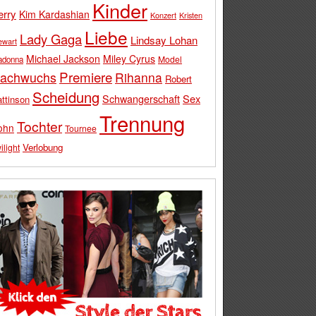
Kinder
erry
Kim Kardashian
Konzert
Kristen
Liebe
Lady Gaga
Lindsay Lohan
ewart
Michael Jackson
Miley Cyrus
Model
adonna
Premiere
achwuchs
Rihanna
Robert
Scheidung
Schwangerschaft
Sex
ttinson
Trennung
Tochter
ohn
Tournee
Verlobung
ilight