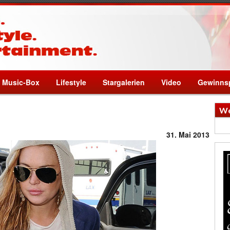
Music-Box
Lifestyle
Stargalerien
Video
Gewinnsp
We
31. Mai 2013