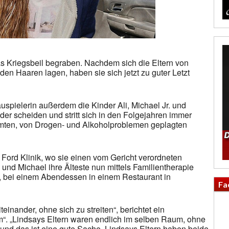
s Kriegsbeil begraben. Nachdem sich die Eltern von
den Haaren lagen, haben sie sich jetzt zu guter Letzt
spielerin außerdem die Kinder Ali, Michael Jr. und
der scheiden und stritt sich in den Folgejahren immer
mten, von Drogen- und Alkoholproblemen geplagten
 Ford Klinik, wo sie einen vom Gericht verordneten
 und Michael ihre Älteste nun mittels Familientherapie
i, bei einem Abendessen in einem Restaurant in
Fa
teinander, ohne sich zu streiten“, berichtet ein
. „Lindsays Eltern waren endlich im selben Raum, ohne
und das ist eine gute Sache. Lindsays Eltern haben beide