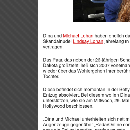
Dina und
Michael Lohan
haben endlich da
Skandalnudel
Lindsay Lohan
jahrelang in 
vertragen.
Das Paar, das neben der 26-jährigen Schau
Dakota großzieht, ließ sich 2007 voneinan
wieder über das Wohlergehen ihrer berüh
Tochter.
Diese befindet sich momentan in der Betty
Entzug absolviert. Bei diesem wollen Dina
unterstützen, wie sie am Mittwoch, 29. Ma
Hollywood beschlossen.
„Dina und Michael unterhielten sich nett mi
Augenzeuge gegenüber „RadarOnline.com“
dass die Polizei gerufen werden musste – 