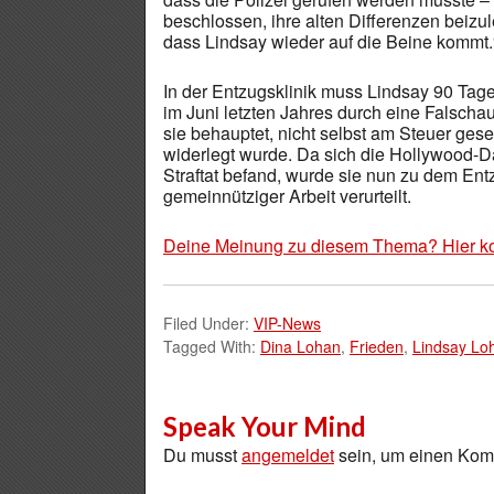
beschlossen, ihre alten Differenzen beizu
dass Lindsay wieder auf die Beine kommt.
In der Entzugsklinik muss Lindsay 90 Tag
im Juni letzten Jahres durch eine Falschau
sie behauptet, nicht selbst am Steuer ge
widerlegt wurde. Da sich die Hollywood-D
Straftat befand, wurde sie nun zu dem En
gemeinnütziger Arbeit verurteilt.
Deine Meinung zu diesem Thema? Hier k
Filed Under:
VIP-News
Tagged With:
Dina Lohan
,
Frieden
,
Lindsay Lo
Speak Your Mind
Du musst
angemeldet
sein, um einen Ko