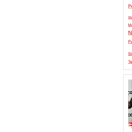
P
St
M
N
Pa
S
Tw