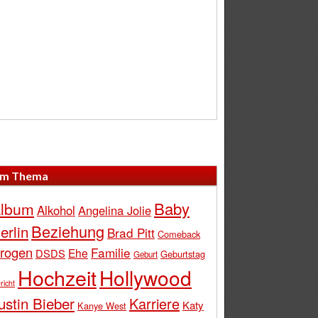
m Thema
Baby
lbum
Alkohol
Angelina Jolie
Beziehung
erlin
Brad Pitt
Comeback
rogen
Familie
Ehe
DSDS
Geburtstag
Geburt
Hochzeit
Hollywood
richt
ustin Bieber
Karriere
Katy
Kanye West