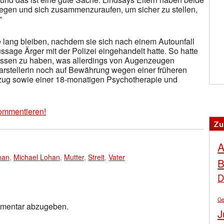
legen und sich zusammenzuraufen, um sicher zu stellen,
“
e lang bleiben, nachdem sie sich nach einem Autounfall
ssage Ärger mit der Polizei eingehandelt hatte. So hatte
sessen zu haben, was allerdings von Augenzeugen
arstellerin noch auf Bewährung wegen einer früheren
tzug sowie einer 18-monatigen Psychotherapie und
ommentieren!
Zu
A
han
,
Michael Lohan
,
Mutter
,
Streit
,
Vater
B
D
Ge
mmentar abzugeben.
J