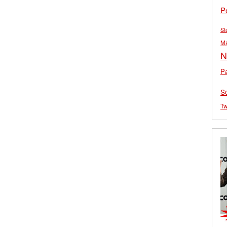
P
St
M
N
Pa
S
Tw