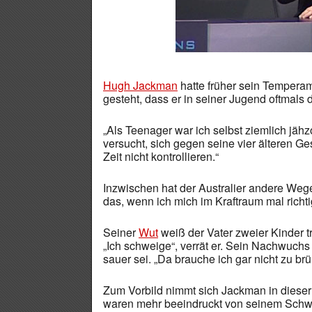
Hugh Jackman
hatte früher sein Temperam
gesteht, dass er in seiner Jugend oftmals
„Als Teenager war ich selbst ziemlich jähz
versucht, sich gegen seine vier älteren G
Zeit nicht kontrollieren.“
Inzwischen hat der Australier andere Weg
das, wenn ich mich im Kraftraum mal rich
Seiner
Wut
weiß der Vater zweier Kinder t
„Ich schweige“, verrät er. Sein Nachwuch
sauer sei. „Da brauche ich gar nicht zu brül
Zum Vorbild nimmt sich Jackman in dieser H
waren mehr beeindruckt von seinem Schwei