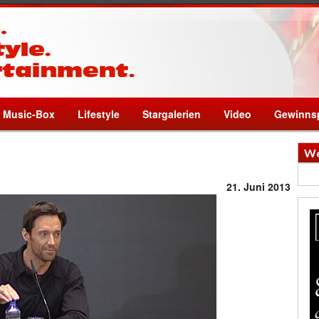
Music-Box
Lifestyle
Stargalerien
Video
Gewinnsp
We
21. Juni 2013