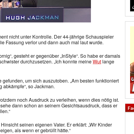
ent nicht unter Kontrolle. Der 44-jährige Schauspieler
 die Fassung verlor und dann auch mal laut wurde.
ornig“, gesteht er gegenüber „InStyle“. So habe er damals
eschwister durchzusetzen. „Ich konnte meine
Wut
lange
e gefunden, um sich auszutoben. „Am besten funktioniert
tig abkämpfe“, so Jackman.
rotzdem noch Ausdruck zu verleihen, wenn dies nötig ist.
s sehe dann schon an seinem Gesichtsausdruck, dass er
Fa
len.“
insicht seinen eigenen Vater. Er erklärt: „Wir Kinder
gen, als wenn er gebrüllt hätte.“