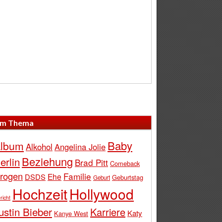
m Thema
Baby
lbum
Alkohol
Angelina Jolie
Beziehung
erlin
Brad Pitt
Comeback
rogen
Familie
Ehe
DSDS
Geburtstag
Geburt
Hochzeit
Hollywood
richt
ustin Bieber
Karriere
Katy
Kanye West