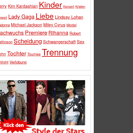
Kinder
erry
Kim Kardashian
Konzert
Kristen
Liebe
Lady Gaga
Lindsay Lohan
ewart
Michael Jackson
Miley Cyrus
Model
adonna
Premiere
achwuchs
Rihanna
Robert
Scheidung
Schwangerschaft
Sex
ttinson
Trennung
Tochter
ohn
Tournee
Verlobung
ilight