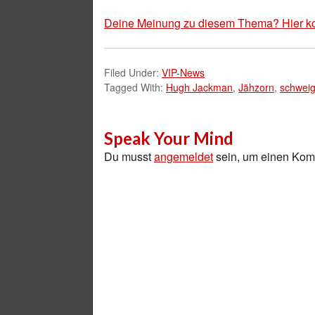
Deine Meinung zu diesem Thema? Hier k
Filed Under:
VIP-News
Tagged With:
Hugh Jackman
,
Jähzorn
,
schwei
Speak Your Mind
Du musst
angemeldet
sein, um einen Ko