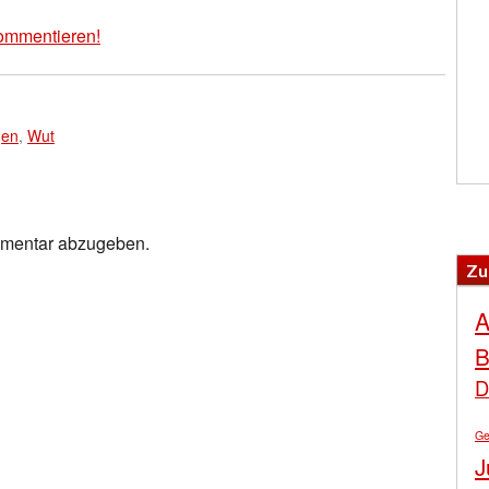
ommentieren!
gen
,
Wut
mmentar abzugeben.
Zu
A
B
D
Ge
J