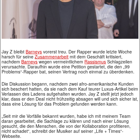
Jay Z bleibt
Barneys
vorerst treu. Der Rapper wurde letzte Woche
harsch für seine
Zusammenarbeit
mit dem Geschäft kritisiert,
nachdem
Barneys
wegen vermeintlichem
Rassismus
Schlagzeilen
verursachte. Daraufhin wurde eine Petition gestartet, die den „99
Problems“-Rapper bat, seinen Vertrag noch einmal zu überdenken.
Die Diskussion begann, nachdem zwei afro-amerikanische Kunden
sich beschert hatten, da sie nach dem Kauf teurer Luxus-Artikel beim
Verlassen des Ladens aufgehalten wurden. Jay Z stellt jetzt jedoch
klar, dass er den Deal nicht frühzeitig absagen will und sich sicher ist,
dass eine Lösung für das Problem gefunden werden kann.
„Seit mir die Vorfälle bekannt wurden, habe ich mit meinem Team
daran gearbeitet, die Sachlage zu klären und nach einer Lösung
gesucht, die den Menschen, die von der Kollaboration profitieren,
nicht schadet“, schreibt der Musiker auf seiner „Life + Times“-
Webseite.