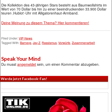
Die Kollektion des 43-jährigen Stars besteht aus Baumwollshirts im
Wert von 70 Dollar bis hin zu einer beeindruckenden 33.900 Dollar
teuren ‚Hublot‘-Uhr mit Alligatorenhaut-Armband.
Deine Meinung zu diesem Thema? Hier kommentieren!
Filed Under:
VIP-News
Tagged With:
Barneys
,
Jay-Z
,
Rassismus
,
Vorwürfe
,
Zusammenarbeit
Speak Your Mind
Du musst
angemeldet
sein, um einen Kommentar abzugeben.
Werde jetzt Facebook-Fan!