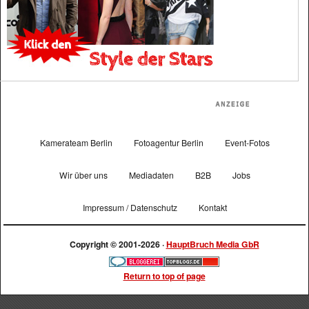
Kamerateam Berlin
Fotoagentur Berlin
Event-Fotos
Wir über uns
Mediadaten
B2B
Jobs
Impressum / Datenschutz
Kontakt
Copyright © 2001-2026 ·
HauptBruch Media GbR
Return to top of page