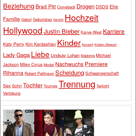
Beziehung
Drogen
Brad Pitt
Ehe
DSDS
Comeback
Hochzeit
Familie
Geburtstag
Geburt
Gericht
Hollywood
Justin Bieber
Karriere
Kanye West
Kinder
Katy Perry
Kim Kardashian
Konzert
Kristen Stewart
Liebe
Lady Gaga
Lindsay Lohan
Michael
Madonna
Premiere
Nachwuchs
Jackson
Miley Cyrus
Model
Scheidung
Rihanna
Schwangerschaft
Robert Pattinson
Trennung
Tochter
Sex
Sohn
Tournee
Twilight
Verlobung