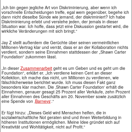
„Ich bin gegen jegliche Art von Diskriminierung, aber wenn ich
vorschnelle Entscheidungen treffe, egal wem gegenüber, begehe ich
dann nicht dieselbe Sünde wie jemand, der diskriminiert? Ich habe
Diskriminierung erlebt und verstehe jeden, der jemals in dieser
Situation war. Ich hoffe, dass jetzt eine Diskussion gestartet wird, die
wirkliche Veränderungen mit sich bringt.“
Jay Z stellt außerdem die Gerüchte über seinen vermeintlichen
Millionen-Vertrag klar und verrät, dass er an der Kollaboration nichts
verdient, sondern seine Einnahmen stattdessen der „Shawn Carter
Foundation“ zukommen lässt.
„In dieser
Zusammenarbeit
geht es um Geben und es geht um die
Foundation“, erklärt er. „Ich verdiene keinen Cent an dieser
Kollektion, ich mache das nicht, um Millionen zu verdienen, wie
fälschlicherweise berichtet wurde. Ich muss diesen Fakt ganz
besonders klar machen. Die ‚Shawn Carter Foundation‘ erhält die
Einnahmen, genauer gesagt 25 Prozent aller Verkäufe, zehn Prozent
aller Einnahmen des Geschäfts am 20. November sowie zusätzlich
eine Spende von ‚
Barneys
‘.“
Er fügt hinzu: „Dieses Geld wird Menschen helfen, die in
sozialwirtschaftliche Not geraten sind und ihnen Weiterbildung in
höheren Institutionen ermöglichen. Meine Idee gründet sich auf
Kreativität und Wohltätigkeit, nicht auf Profit.“