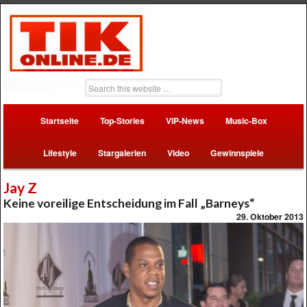
Startseite
Top-Stories
VIP-News
Music-Box
Lifestyle
Stargalerien
Video
Gewinnspiele
Jay Z
Keine voreilige Entscheidung im Fall „Barneys“
29. Oktober 2013