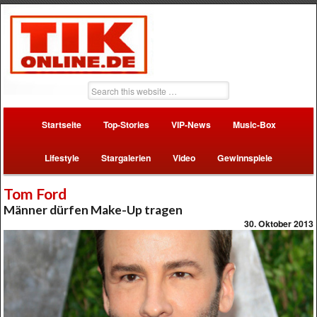
Startseite
Top-Stories
VIP-News
Music-Box
Lifestyle
Stargalerien
Video
Gewinnspiele
Tom Ford
Männer dürfen Make-Up tragen
30. Oktober 2013