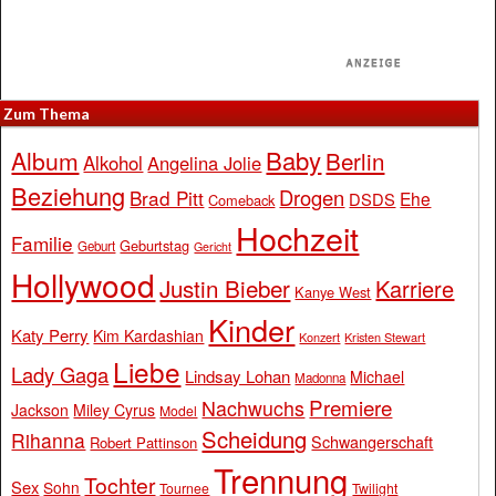
Zum Thema
Baby
Album
Berlin
Alkohol
Angelina Jolie
Beziehung
Drogen
Brad Pitt
Ehe
DSDS
Comeback
Hochzeit
Familie
Geburtstag
Geburt
Gericht
Hollywood
Justin Bieber
Karriere
Kanye West
Kinder
Katy Perry
Kim Kardashian
Konzert
Kristen Stewart
Liebe
Lady Gaga
Lindsay Lohan
Michael
Madonna
Premiere
Nachwuchs
Jackson
Miley Cyrus
Model
Scheidung
Rihanna
Schwangerschaft
Robert Pattinson
Trennung
Tochter
Sex
Sohn
Tournee
Twilight