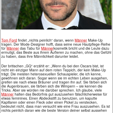
Tom Ford
findet „nichts peinlich“ daran, wenn
Männer
Make-Up
tragen. Der Mode-Designer hofft, dass seine neue Hautpflege-Reihe
für
Männer
das Tabu für
Männer
kosmetik bricht und die Leute dazu
ermutigt, das Beste aus ihrem Äußeren zu machen, ohne das Gefühl
zu haben, dass ihre Männlichkeit darunter leidet.
Der britischen „GQ“ erzählt er: „Wenn du bei den Oscars bist, ist
nicht ein einziger Mann auf dem roten Teppich, der kein Make-Up
trägt. Die meisten heterosexuellen Schauspieler, die ich kenne,
gewöhnen sich daran. Sogar wenn sie im echten Leben ausgehen,
greifen sie nach etwas Bräuner und tragen ihn auf. Sie färben sich
die Augenbrauen, sie färben sich die Wimpern – sie kennen die
Tricks. Aber sie würden nie darüber sprechen. Ich glaube, viele
Männer
halten das Bedürfnis gut auszusehen fälschlicherweise für
etwas feminines. Einen Abdeckstift zu benutzen, um kaputte
Kapillaren oder einen Fleck oder einen Pickel zu verstecken,
bedeutet nicht, dass man versucht wie eine Frau auszusehen. Es ist
nichts peinlich daran wie die beste Version deiner selbst aussehen