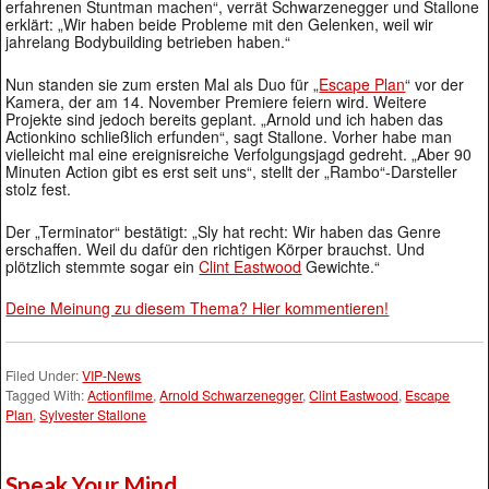
erfahrenen Stuntman machen“, verrät Schwarzenegger und Stallone
erklärt: „Wir haben beide Probleme mit den Gelenken, weil wir
jahrelang Bodybuilding betrieben haben.“
Nun standen sie zum ersten Mal als Duo für „
Escape Plan
“ vor der
Kamera, der am 14. November Premiere feiern wird. Weitere
Projekte sind jedoch bereits geplant. „Arnold und ich haben das
Actionkino schließlich erfunden“, sagt Stallone. Vorher habe man
vielleicht mal eine ereignisreiche Verfolgungsjagd gedreht. „Aber 90
Minuten Action gibt es erst seit uns“, stellt der „Rambo“-Darsteller
stolz fest.
Der „Terminator“ bestätigt: „Sly hat recht: Wir haben das Genre
erschaffen. Weil du dafür den richtigen Körper brauchst. Und
plötzlich stemmte sogar ein
Clint Eastwood
Gewichte.“
Deine Meinung zu diesem Thema? Hier kommentieren!
Filed Under:
VIP-News
Tagged With:
Actionfilme
,
Arnold Schwarzenegger
,
Clint Eastwood
,
Escape
Plan
,
Sylvester Stallone
Speak Your Mind