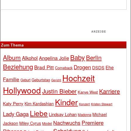
Zum Thema
Baby
Album
Berlin
Alkohol
Angelina Jolie
Beziehung
Drogen
Brad Pitt
Ehe
DSDS
Comeback
Hochzeit
Familie
Geburtstag
Geburt
Gericht
Hollywood
Justin Bieber
Karriere
Kanye West
Kinder
Katy Perry
Kim Kardashian
Konzert
Kristen Stewart
Liebe
Lady Gaga
Lindsay Lohan
Michael
Madonna
Premiere
Nachwuchs
Jackson
Miley Cyrus
Model
Scheidung