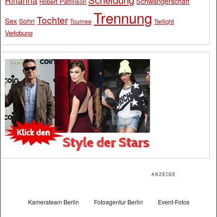
Rihanna
Schwangerschaft
Robert Pattinson
Trennung
Tochter
Sex
Sohn
Tournee
Twilight
Verlobung
Kamerateam Berlin
Fotoagentur Berlin
Event-Fotos