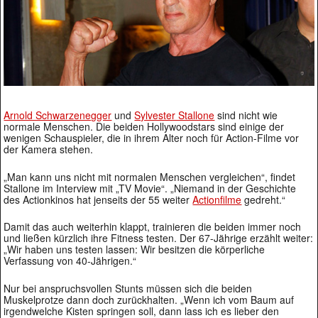
Arnold Schwarzenegger
und
Sylvester Stallone
sind nicht wie
normale Menschen. Die beiden Hollywoodstars sind einige der
wenigen Schauspieler, die in ihrem Alter noch für Action-Filme vor
der Kamera stehen.
„Man kann uns nicht mit normalen Menschen vergleichen“, findet
Stallone im Interview mit „TV Movie“. „Niemand in der Geschichte
des Actionkinos hat jenseits der 55 weiter
Actionfilme
gedreht.“
Damit das auch weiterhin klappt, trainieren die beiden immer noch
und ließen kürzlich ihre Fitness testen. Der 67-Jährige erzählt weiter:
„Wir haben uns testen lassen: Wir besitzen die körperliche
Verfassung von 40-Jährigen.“
Nur bei anspruchsvollen Stunts müssen sich die beiden
Muskelprotze dann doch zurückhalten. „Wenn ich vom Baum auf
irgendwelche Kisten springen soll, dann lass ich es lieber den