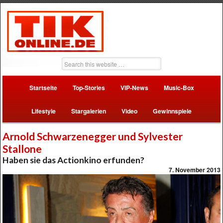
Startseite
Top-Stories
VIP-News
Music-Box
Lifestyle
Stargalerien
Video
Gewinnspiele
Arnold Schwarzenegger und Sylvester
Stallone
Haben sie das Actionkino erfunden?
7. November 2013