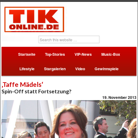
Startseite
Top-Stories
VIP-News
Music-Box
Lifestyle
Stargalerien
Video
Gewinnspiele
‚Taffe Mädels‘
Spin-Off statt Fortsetzung?
19. November 2013