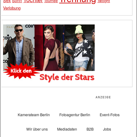
Sex
Sohn
Tournee
Twilight
Verlobung
Kamerateam Berlin
Fotoagentur Berlin
Event-Fotos
Wir über uns
Mediadaten
B2B
Jobs