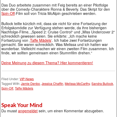
Das Duo arbeitete zusammen mit Feig bereits an einer Pilotfolge
über die Comedy-Charaktere Ronna & Beverly. Das Skript für den
Spin-Off
-Film soll von Tricia McAlpin geschrieben werden.
Bullock teilte kürzlich mit, dass sie nicht für eine Fortsetzung der
Erfolgskomödie zur Verfügung stehen werde, da ihre bisherigen
Nachfolge-Filme, „Speed 2: Cruise Control“ und „Miss Undercover 2“
schrecklich gewesen seien. Sie erklärte: „Ich mache keine
Fortsetzung von ‚
Taffe Mädels
‘. Ich habe zwei Fortsetzungen
gemacht. Sie waren schrecklich. Was Melissa und ich hatten war
wunderbar. Vielleicht machen wir einen zweiten Film zusammen. Ich
finde, wir sollten gemeinsam einen Stummfilm drehen.“
Deine Meinung zu diesem Thema? Hier kommentieren!
Filed Under:
VIP-News
Tagged With:
Jamie Denbo
,
Jessica Chaffin
,
Melissa McCarthy
,
Sandra Bullock
,
Spin-Off
,
Taffe Mädels
Speak Your Mind
Du musst
angemeldet
sein, um einen Kommentar abzugeben.