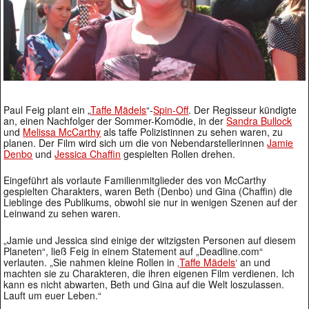
Paul Feig plant ein „
Taffe Mädels
“-
Spin-Off
. Der Regisseur kündigte
an, einen Nachfolger der Sommer-Komödie, in der
Sandra Bullock
und
Melissa McCarthy
als taffe Polizistinnen zu sehen waren, zu
planen. Der Film wird sich um die von Nebendarstellerinnen
Jamie
Denbo
und
Jessica Chaffin
gespielten Rollen drehen.
Eingeführt als vorlaute Familienmitglieder des von McCarthy
gespielten Charakters, waren Beth (Denbo) und Gina (Chaffin) die
Lieblinge des Publikums, obwohl sie nur in wenigen Szenen auf der
Leinwand zu sehen waren.
„Jamie und Jessica sind einige der witzigsten Personen auf diesem
Planeten“, ließ Feig in einem Statement auf „Deadline.com“
verlauten. „Sie nahmen kleine Rollen in ‚
Taffe Mädels
‘ an und
machten sie zu Charakteren, die ihren eigenen Film verdienen. Ich
kann es nicht abwarten, Beth und Gina auf die Welt loszulassen.
Lauft um euer Leben.“