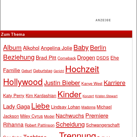
Zum Thema
Baby
Album
Berlin
Alkohol
Angelina Jolie
Beziehung
Drogen
Brad Pitt
Ehe
DSDS
Comeback
Hochzeit
Familie
Geburtstag
Geburt
Gericht
Hollywood
Justin Bieber
Karriere
Kanye West
Kinder
Katy Perry
Kim Kardashian
Konzert
Kristen Stewart
Liebe
Lady Gaga
Lindsay Lohan
Michael
Madonna
Premiere
Nachwuchs
Jackson
Miley Cyrus
Model
Scheidung
Rihanna
Schwangerschaft
Robert Pattinson
Trennung
Tochter