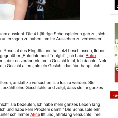
tsam aussieht. Die 41-jährige Schauspielerin gab zu, sich
 unterzogen zu haben, um ihr Aussehen zu verbessern.
s Resultat des Eingriffs und hat jetzt beschlossen, lieber
t gegenüber „Entertainment Tonight“: „Ich habe
Botox
en, aber es veränderte mein Gesicht total, ich dachte ‚Nein
mein Gesicht altern, als ein Gesicht, das überhaupt nicht
ieren, anstatt zu versuchen, sie los zu werden. Sie
ht erzählt eine Geschichte und zeigt, dass sie ihr ganzes
Fa
ch nicht, sie bedeuten, ich habe mein ganzes Leben lang
klich und habe kein Problem damit.“ Die Schauspielerin
 unter schlimmer
Akne
litt und jahrelang versuchte, ihre