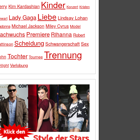
Kinder
erry
Kim Kardashian
Konzert
Kristen
Liebe
Lady Gaga
Lindsay Lohan
ewart
Michael Jackson
Miley Cyrus
Model
adonna
Premiere
achwuchs
Rihanna
Robert
Scheidung
Schwangerschaft
Sex
ttinson
Trennung
Tochter
ohn
Tournee
Verlobung
ilight