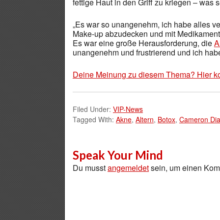
fettige Haut in den Griff zu kriegen – was
„Es war so unangenehm, ich habe alles ver
Make-up abzudecken und mit Medikamenten
Es war eine große Herausforderung, die
A
unangenehm und frustrierend und ich habe 
Deine Meinung zu diesem Thema? Hier k
Filed Under:
VIP-News
Tagged With:
Akne
,
Altern
,
Botox
,
Cameron Di
Speak Your Mind
Du musst
angemeldet
sein, um einen Ko