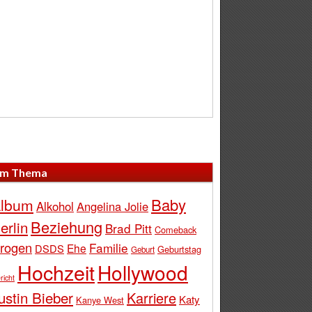
m Thema
Baby
lbum
Alkohol
Angelina Jolie
Beziehung
erlin
Brad Pitt
Comeback
rogen
Familie
Ehe
DSDS
Geburtstag
Geburt
Hochzeit
Hollywood
richt
ustin Bieber
Karriere
Katy
Kanye West