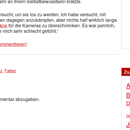
 sehr an ihrem Selbstbewusstsein kratzte.
sucht, um sie los zu werden. Ich habe versucht, mit
 dagegen anzukämpfen, aber nichts half wirklich lange.
kne
für die Kameras zu überschminken. Es war peinlich,
mich sehr schlecht gefühlt.“
ommentieren!
az
,
Falten
Zu
A
B
mmentar abzugeben.
D
Ge
J