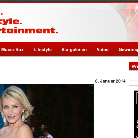
Music-Box
Lifestyle
Stargalerien
Video
Gewinnsp
We
8. Januar 2014