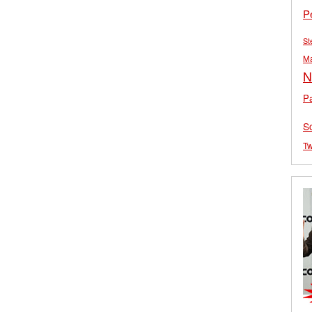
P
St
M
N
Pa
S
Tw