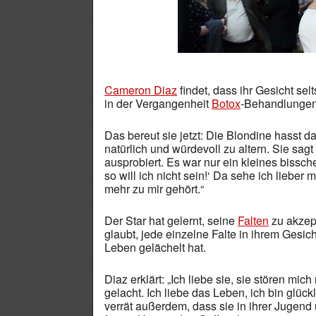
Cameron Diaz
findet, dass ihr Gesicht sel
in der Vergangenheit
Botox
-Behandlungen
Das bereut sie jetzt: Die Blondine hasst da
natürlich und würdevoll zu altern. Sie sag
ausprobiert. Es war nur ein kleines bissch
so will ich nicht sein!‘ Da sehe ich lieber 
mehr zu mir gehört.“
Der Star hat gelernt, seine
Falten
zu akzept
glaubt, jede einzelne Falte in ihrem Gesic
Leben gelächelt hat.
Diaz erklärt: „Ich liebe sie, sie stören mi
gelacht. Ich liebe das Leben, ich bin glüc
verrät außerdem, dass sie in ihrer Jugend