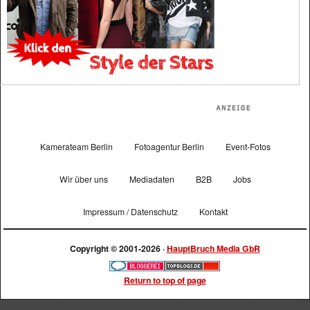
Kamerateam Berlin
Fotoagentur Berlin
Event-Fotos
Wir über uns
Mediadaten
B2B
Jobs
Impressum / Datenschutz
Kontakt
Copyright © 2001-2026 ·
HauptBruch Media GbR
Return to top of page