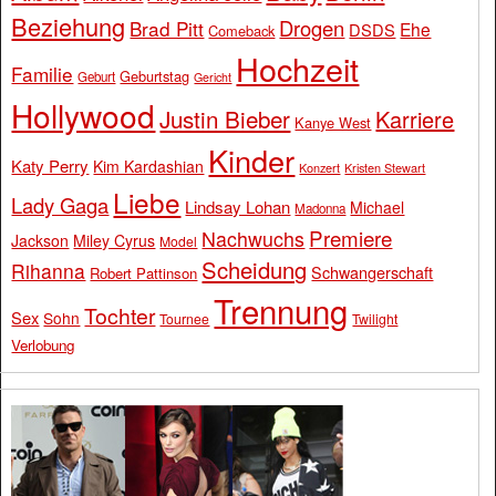
Beziehung
Drogen
Brad Pitt
Ehe
DSDS
Comeback
Hochzeit
Familie
Geburtstag
Geburt
Gericht
Hollywood
Justin Bieber
Karriere
Kanye West
Kinder
Katy Perry
Kim Kardashian
Konzert
Kristen Stewart
Liebe
Lady Gaga
Lindsay Lohan
Michael
Madonna
Premiere
Nachwuchs
Jackson
Miley Cyrus
Model
Scheidung
Rihanna
Schwangerschaft
Robert Pattinson
Trennung
Tochter
Sex
Sohn
Tournee
Twilight
Verlobung