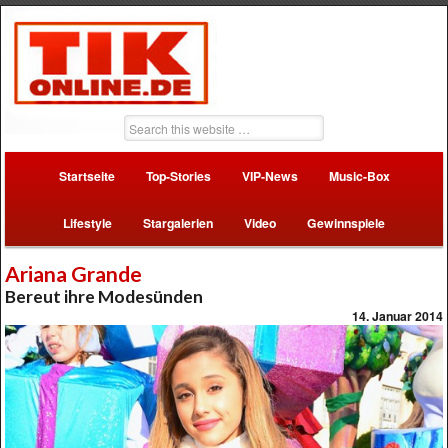
Startseite
Top-Stories
VIP-News
Music-Box
Lifestyle
Stargalerien
Video
Gewinnspiele
Ariana Grande
Bereut ihre Modesünden
14. Januar 2014