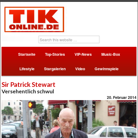
Startseite
Top-Stories
VIP-News
Music-Box
Lifestyle
Stargalerien
Video
Gewinnspiele
Sir Patrick Stewart
Versehentlich schwul
20. Februar 2014