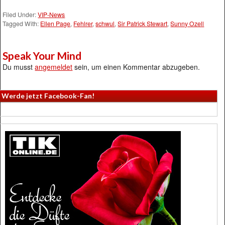
Filed Under:
VIP-News
Tagged With:
Ellen Page
,
Fehlrer
,
schwul
,
Sir Patrick Stewart
,
Sunny Ozell
Speak Your Mind
Du musst
angemeldet
sein, um einen Kommentar abzugeben.
Werde jetzt Facebook-Fan!