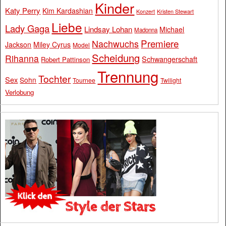
Kinder
Katy Perry
Kim Kardashian
Konzert
Kristen Stewart
Liebe
Lady Gaga
Lindsay Lohan
Michael
Madonna
Premiere
Nachwuchs
Jackson
Miley Cyrus
Model
Scheidung
Rihanna
Schwangerschaft
Robert Pattinson
Trennung
Tochter
Sex
Sohn
Tournee
Twilight
Verlobung