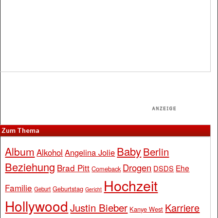
Zum Thema
Baby
Album
Berlin
Alkohol
Angelina Jolie
Beziehung
Drogen
Brad Pitt
Ehe
DSDS
Comeback
Hochzeit
Familie
Geburtstag
Geburt
Gericht
Hollywood
Justin Bieber
Karriere
Kanye West