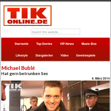
Startseite
Top-Stories
VIP-News
Music-Box
Lifestyle
Stargalerien
Video
Gewinnspiele
Michael Bublé
Hat gern betrunken Sex
6. März 2014