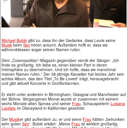
Michael Bublé
gibt zu, dass ihn der Gedanke, dass Leute seine
Musik
beim
Sex
hören anturnt. Außerdem hofft er, dass sie
währenddessen sogar seinen Namen rufen.
Dem „Cosmopolitan“-Magazin gegenüber verrät der Sänger: „Ich
finde es großartig. Ich liebe es, einen kleinen Part in deren
Intimsphäre zu übernehmen. Und ich hoffe, dass sie manchmal
meinen Namen rufen.“ Der 38-jährige Kanadier hat letztes Jahr sein
achtes Album, das den Titel „To Be Loved“ trägt, herausgebracht
und gibt aktuell Konzerte in Großbritannien.
Er steht unter anderem in Birmingham, Glasgow und Manchester auf
der Bühne. Vergangenen Monat wurde er zusammen mit seinem
sechs Monate alten Spross und seiner
Frau
, Schauspielerin
Luisana
Lopilato
im Disneyland in Kalifornien gesichtet.
Der
Musik
er gibt außerdem zu, er und seine
Frau
hätten „betrunken
sehr guten
Sex
“. Bublé erklärt: „Meine
Frau
ist wirklich großartig,