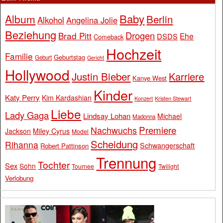
Baby
Album
Berlin
Alkohol
Angelina Jolie
Beziehung
Drogen
Brad Pitt
Ehe
DSDS
Comeback
Hochzeit
Familie
Geburtstag
Geburt
Gericht
Hollywood
Justin Bieber
Karriere
Kanye West
Kinder
Katy Perry
Kim Kardashian
Konzert
Kristen Stewart
Liebe
Lady Gaga
Lindsay Lohan
Michael
Madonna
Premiere
Nachwuchs
Jackson
Miley Cyrus
Model
Scheidung
Rihanna
Schwangerschaft
Robert Pattinson
Trennung
Tochter
Sex
Sohn
Tournee
Twilight
Verlobung