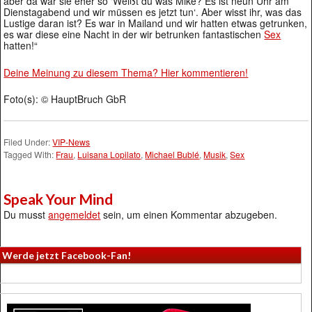
aber da war sie eher so ‘Weißt du was Mike? Es ist neun Uhr am
Dienstagabend und wir müssen es jetzt tun‘. Aber wisst ihr, was das
Lustige daran ist? Es war in Mailand und wir hatten etwas getrunken,
es war diese eine Nacht in der wir betrunken fantastischen
Sex
hatten!“
Deine Meinung zu diesem Thema? Hier kommentieren!
Foto(s): © HauptBruch GbR
Filed Under:
VIP-News
Tagged With:
Frau
,
Luisana Lopilato
,
Michael Bublé
,
Musik
,
Sex
Speak Your Mind
Du musst
angemeldet
sein, um einen Kommentar abzugeben.
Werde jetzt Facebook-Fan!