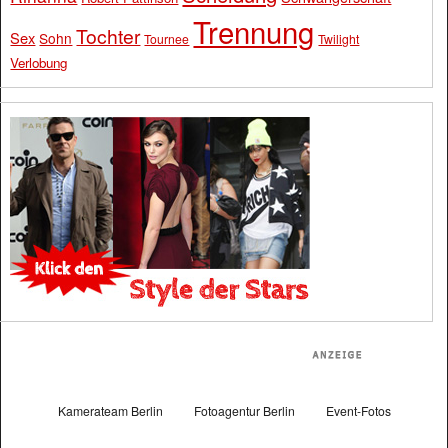
Trennung
Tochter
Sex
Sohn
Tournee
Twilight
Verlobung
Kamerateam Berlin
Fotoagentur Berlin
Event-Fotos