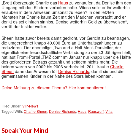
„Brett überzeugte Charlie das
Haus
zu verkaufen, da Denise ihm den
Umgang mit den Kindern verboten hatte. Wieso solle er ihr weiterhin
erlauben in dem Anwesen umsonst zu leben? In den letzten
Monaten hat Charlie kaum Zeit mit den Mädchen verbracht und er
denkt es sei einfach sinnlos, Denise weiterhin Geld zu überweisen“,
verrät der Insider weiter.
Sheen hatte zuvor bereits damit gedroht, vor Gericht zu beantragen,
die umgerechnet knapp 40.000 Euro an Unterhaltszahlungen zu
reduzieren. Der ehemalige „Two and a Half Men“-Darsteller, der
eigentlich eine freundschaftliche Verbindung zu der 43-Jährigen hielt,
hat laut Promi-Portal „TMZ.com“ im Januar nur knapp über die Hälfte
des geforderten Betrags gezahlt und seitdem nichts mehr. Die
beiden waren von 2002 bis 2006 verheiratet. 2011 kaufte
Charlie
Sheen
dann das Anwesen für
Denise Richards
, damit sie und die
gemeinsamen Kinder in der Nähe des Stars leben konnten.
Deine Meinung zu diesem Thema? Hier kommentieren!
Filed Under:
VIP-News
Tagged With:
Charlie Sheen
,
Denise Richards
,
Haus
,
Rauswurf
,
Villa
Speak Your Mind