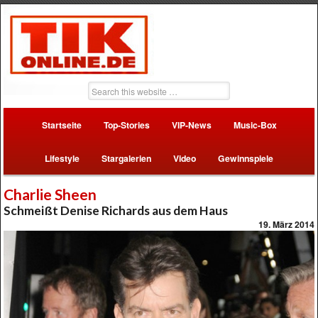
Startseite
Top-Stories
VIP-News
Music-Box
Lifestyle
Stargalerien
Video
Gewinnspiele
Charlie Sheen
Schmeißt Denise Richards aus dem Haus
19. März 2014