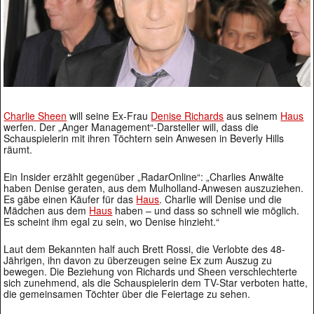
Charlie Sheen
will seine Ex-Frau
Denise Richards
aus seinem
Haus
werfen. Der „Anger Management“-Darsteller will, dass die
Schauspielerin mit ihren Töchtern sein Anwesen in Beverly Hills
räumt.
Ein Insider erzählt gegenüber „RadarOnline“: „Charlies Anwälte
haben Denise geraten, aus dem Mulholland-Anwesen auszuziehen.
Es gäbe einen Käufer für das
Haus
. Charlie will Denise und die
Mädchen aus dem
Haus
haben – und dass so schnell wie möglich.
Es scheint ihm egal zu sein, wo Denise hinzieht.“
Laut dem Bekannten half auch Brett Rossi, die Verlobte des 48-
Jährigen, ihn davon zu überzeugen seine Ex zum Auszug zu
bewegen. Die Beziehung von Richards und Sheen verschlechterte
sich zunehmend, als die Schauspielerin dem TV-Star verboten hatte,
die gemeinsamen Töchter über die Feiertage zu sehen.