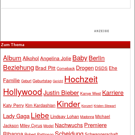
Zum Thema
Baby
Album
Berlin
Alkohol
Angelina Jolie
Beziehung
Drogen
Brad Pitt
Ehe
DSDS
Comeback
Hochzeit
Familie
Geburtstag
Geburt
Gericht
Hollywood
Justin Bieber
Karriere
Kanye West
Kinder
Katy Perry
Kim Kardashian
Konzert
Kristen Stewart
Liebe
Lady Gaga
Lindsay Lohan
Michael
Madonna
Premiere
Nachwuchs
Jackson
Miley Cyrus
Model
Scheidung
Rihanna
Schwangerschaft
Robert Pattinson