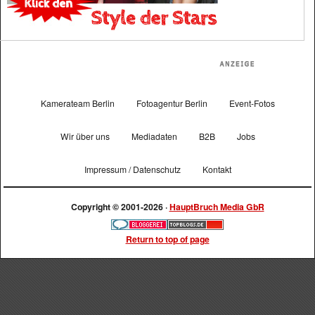
Kamerateam Berlin
Fotoagentur Berlin
Event-Fotos
Wir über uns
Mediadaten
B2B
Jobs
Impressum / Datenschutz
Kontakt
Copyright © 2001-2026 ·
HauptBruch Media GbR
Return to top of page