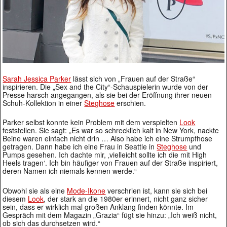
Sarah Jessica Parker
lässt sich von „Frauen auf der Straße“
inspirieren. Die „Sex and the City“-Schauspielerin wurde von der
Presse harsch angegangen, als sie bei der Eröffnung ihrer neuen
Schuh-Kollektion in einer
Steghose
erschien.
Parker selbst konnte kein Problem mit dem verspielten
Look
feststellen. Sie sagt: „Es war so schrecklich kalt in New York, nackte
Beine waren einfach nicht drin … Also habe ich eine Strumpfhose
getragen. Dann habe ich eine Frau in Seattle in
Steghose
und
Pumps gesehen. Ich dachte mir, ‚vielleicht sollte ich die mit High
Heels tragen‘. Ich bin häufiger von Frauen auf der Straße inspiriert,
deren Namen ich niemals kennen werde.“
Obwohl sie als eine
Mode-Ikone
verschrien ist, kann sie sich bei
diesem
Look
, der stark an die 1980er erinnert, nicht ganz sicher
sein, dass er wirklich mal großen Anklang finden könnte. Im
Gespräch mit dem Magazin „Grazia“ fügt sie hinzu: „Ich weiß nicht,
ob sich das durchsetzen wird.“