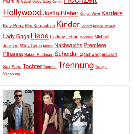
Familie
Geburtstag
Geburt
Gericht
Hollywood
Justin Bieber
Karriere
Kanye West
Kinder
Katy Perry
Kim Kardashian
Konzert
Kristen Stewart
Liebe
Lady Gaga
Lindsay Lohan
Michael
Madonna
Premiere
Nachwuchs
Jackson
Miley Cyrus
Model
Scheidung
Rihanna
Schwangerschaft
Robert Pattinson
Trennung
Tochter
Sex
Sohn
Tournee
Twilight
Verlobung