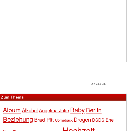
Zum Thema
Baby
Album
Berlin
Alkohol
Angelina Jolie
Beziehung
Drogen
Brad Pitt
Ehe
DSDS
Comeback
Hochzeit