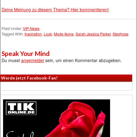
Deine Meinung zu diesem Thema? Hier kommentieren!
Filed Under:
VIP-News
Tagged With:
Inspiration
,
Look
,
Mode-Ikone
,
Sarah Jessica Parker
,
Steghose
Speak Your Mind
Du musst
angemeldet
sein, um einen Kommentar abzugeben.
Werde jetzt Facebook-Fan!