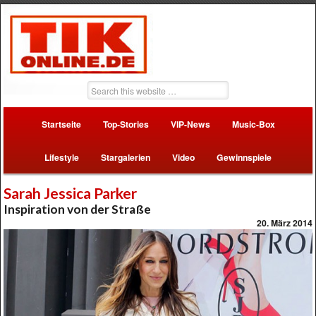
Startseite
Top-Stories
VIP-News
Music-Box
Lifestyle
Stargalerien
Video
Gewinnspiele
Sarah Jessica Parker
Inspiration von der Straße
20. März 2014