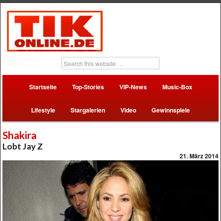
Startseite
Top-Stories
VIP-News
Music-Box
Lifestyle
Stargalerien
Video
Gewinnspiele
Shakira
Lobt Jay Z
21. März 2014