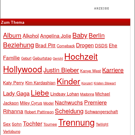
Zum Thema
Baby
Album
Berlin
Alkohol
Angelina Jolie
Beziehung
Drogen
Brad Pitt
Ehe
DSDS
Comeback
Hochzeit
Familie
Geburtstag
Geburt
Gericht
Hollywood
Justin Bieber
Karriere
Kanye West
Kinder
Katy Perry
Kim Kardashian
Konzert
Kristen Stewart
Liebe
Lady Gaga
Lindsay Lohan
Michael
Madonna
Premiere
Nachwuchs
Jackson
Miley Cyrus
Model
Scheidung
Rihanna
Schwangerschaft
Robert Pattinson
Trennung
Tochter
Sex
Sohn
Tournee
Twilight
Verlobung