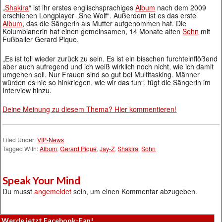
„
Shakira
“ ist ihr erstes englischsprachiges
Album
nach dem 2009
erschienen Longplayer „She Wolf“. Außerdem ist es das erste
Album
, das die Sängerin als Mutter aufgenommen hat. Die
Kolumbianerin hat einen gemeinsamen, 14 Monate alten
Sohn
mit
Fußballer Gerard Pique.
„Es ist toll wieder zurück zu sein. Es ist ein bisschen furchteinflößend
aber auch aufregend und ich weiß wirklich noch nicht, wie ich damit
umgehen soll. Nur Frauen sind so gut bei Multitasking. Männer
würden es nie so hinkriegen, wie wir das tun“, fügt die Sängerin im
Interview hinzu.
Deine Meinung zu diesem Thema? Hier kommentieren!
Filed Under:
VIP-News
Tagged With:
Album
,
Gerard Piqué
,
Jay-Z
,
Shakira
,
Sohn
Speak Your Mind
Du musst
angemeldet
sein, um einen Kommentar abzugeben.
Werde jetzt Facebook-Fan!