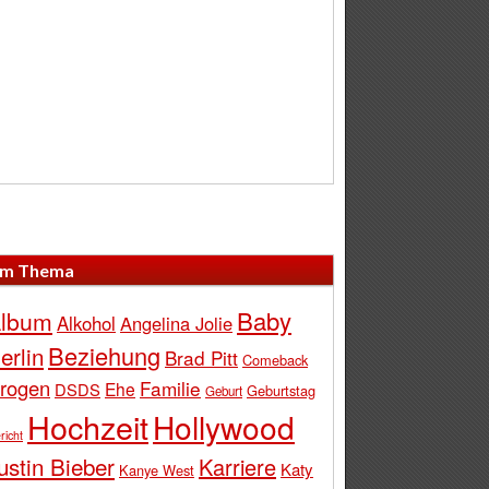
m Thema
Baby
lbum
Alkohol
Angelina Jolie
Beziehung
erlin
Brad Pitt
Comeback
rogen
Familie
Ehe
DSDS
Geburtstag
Geburt
Hochzeit
Hollywood
richt
ustin Bieber
Karriere
Katy
Kanye West