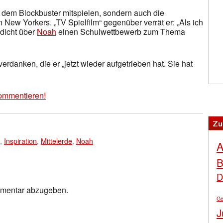
 dem Blockbuster mitspielen, sondern auch die
 New Yorkers. „TV Spielfilm“ gegenüber verrät er: „Als ich
edicht über
Noah
einen Schulwettbewerb zum Thema
erdanken, die er „jetzt wieder aufgetrieben hat. Sie hat
ommentieren!
Zu
,
Inspiration
,
Mittelerde
,
Noah
A
B
D
mmentar abzugeben.
Ge
J