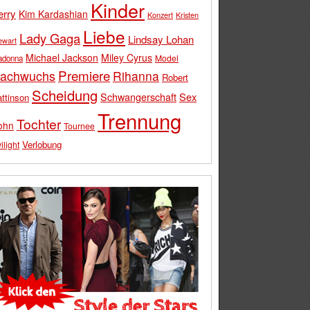
Kinder
erry
Kim Kardashian
Konzert
Kristen
Liebe
Lady Gaga
Lindsay Lohan
ewart
Michael Jackson
Miley Cyrus
Model
adonna
Premiere
achwuchs
Rihanna
Robert
Scheidung
Schwangerschaft
Sex
ttinson
Trennung
Tochter
ohn
Tournee
Verlobung
ilight