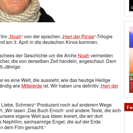
ilm „
Noah
“ von der epischen „
Herr der Ringe
“-Trilogie
ird am 3. April in die deutschen Kinos kommen.
ischees der Geschichte um die Arche
Noah
vermeiden
cher, die von derselben Zeit handeln, angeschaut. Dem
5-Jährige:
es eine Welt, die aussieht, wie das heutige Heilige
tändig wie
Mittelerde
ist. Wir haben uns definitiv ‚
Herr der
, Liebe, Schmerz“-Produzent noch auf anderem Wege
Fa
ert: „Wir lasen ‚Das Buch Enoch‘ und andere Texte, die sich
nsere eigene Welt aus Ideen kreiert, die wir dort
 Nephilim, sechsarmige Engel, die auf der Erde
in dem Film gemacht.“