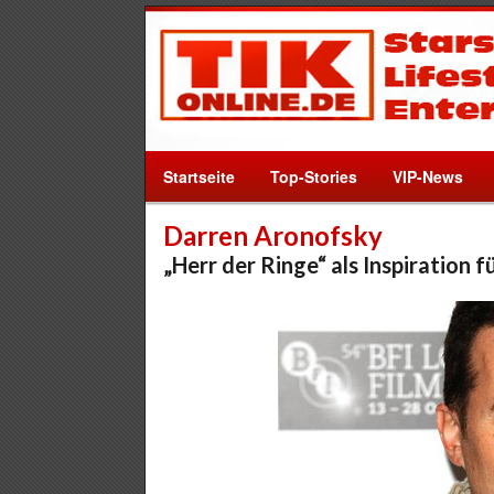
Startseite
Top-Stories
VIP-News
Darren Aronofsky
„Herr der Ringe“ als Inspiration f