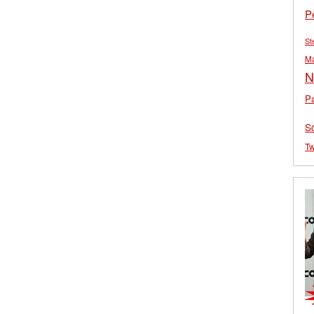
P
St
M
N
Pa
S
Tw