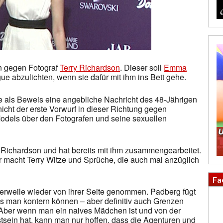
n gegen Fotograf
Terry Richardson
. Dieser soll
Emma
ue abzulichten, wenn sie dafür mit ihm ins Bett gehe.
te als Beweis eine angebliche Nachricht des 48-Jährigen
t nicht der erste Vorwurf in dieser Richtung gegen
odels über den Fotografen und seine sexuellen
Richardson und hat bereits mit ihm zusammengearbeitet.
ar macht Terry Witze und Sprüche, die auch mal anzüglich
Fa
lerweile wieder von ihrer Seite genommen. Padberg fügt
ss man kontern können – aber definitiv auch Grenzen
… Aber wenn man ein naives Mädchen ist und von der
tsein hat, kann man nur hoffen, dass die Agenturen und