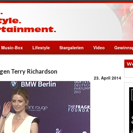
Music-Box
Lifestyle
Stargalerien
Video
Gewinnsp
We
gen Terry Richardson
23. April 2014