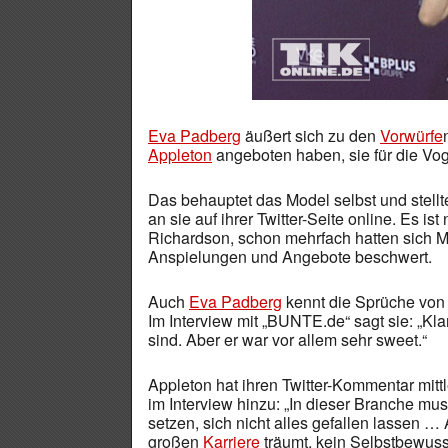
Eva Padberg
äußert sich zu den
Vorwürfe
Appleton
angeboten haben, sie für die Vog
Das behauptet das Model selbst und stell
an sie auf ihrer Twitter-Seite online. Es is
Richardson, schon mehrfach hatten sich M
Anspielungen und Angebote beschwert.
Auch
Eva Padberg
kennt die Sprüche von 
Im Interview mit „BUNTE.de“ sagt sie: „Kl
sind. Aber er war vor allem sehr sweet.“
Appleton hat ihren Twitter-Kommentar mitt
im Interview hinzu: „In dieser Branche mu
setzen, sich nicht alles gefallen lassen 
großen
Karriere
träumt, kein Selbstbewuss