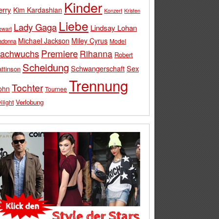
Kinder
erry
Kim Kardashian
Konzert
Kristen
Liebe
Lady Gaga
Lindsay Lohan
ewart
Michael Jackson
Miley Cyrus
Model
adonna
Premiere
achwuchs
Rihanna
Robert
Scheidung
Schwangerschaft
Sex
ttinson
Trennung
Tochter
ohn
Tournee
Verlobung
ilight