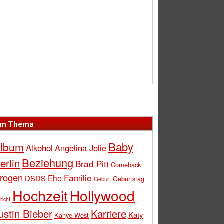
m Thema
Baby
lbum
Alkohol
Angelina Jolie
Beziehung
erlin
Brad Pitt
Comeback
rogen
Familie
Ehe
DSDS
Geburtstag
Geburt
Hochzeit
Hollywood
richt
ustin Bieber
Karriere
Katy
Kanye West