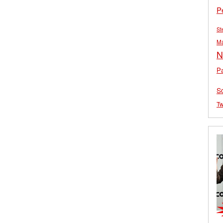
P
St
M
N
Pa
S
Tw