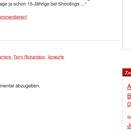
utage ja schon 15-Jährige bei Shootings …“
ommentieren!
rriere
,
Terry Richardson
,
Vorwürfe
Zu
A
mmentar abzugeben.
B
D
Ge
J