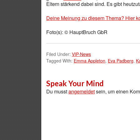
Eltern stärkend dabei sind. Es gibt heutz
Deine Meinung zu diesem Thema? Hier k
Foto(s): © HauptBruch GbR
Filed Under:
VIP-News
Tagged With:
Emma Appleton
,
Eva Padberg
,
Ka
Speak Your Mind
Du musst
angemeldet
sein, um einen Ko