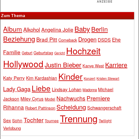
Zum Thema
Baby
Album
Berlin
Alkohol
Angelina Jolie
Beziehung
Drogen
Brad Pitt
Ehe
DSDS
Comeback
Hochzeit
Familie
Geburtstag
Geburt
Gericht
Hollywood
Justin Bieber
Karriere
Kanye West
Kinder
Katy Perry
Kim Kardashian
Konzert
Kristen Stewart
Liebe
Lady Gaga
Lindsay Lohan
Michael
Madonna
Premiere
Nachwuchs
Jackson
Miley Cyrus
Model
Scheidung
Rihanna
Schwangerschaft
Robert Pattinson
Trennung
Tochter
Sex
Sohn
Tournee
Twilight
Verlobung