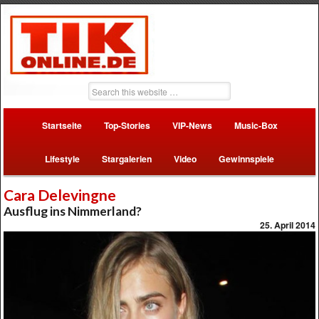
Startseite
Top-Stories
VIP-News
Music-Box
Lifestyle
Stargalerien
Video
Gewinnspiele
Cara Delevingne
Ausflug ins Nimmerland?
25. April 2014