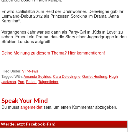
Er wird schließlich zum Held der Ureinwohner. Delevingne gab ihr
Leinwand-Debüt 2012 als Prinzessin Sorokina im Drama „Anna
Karenina“.
Vergangenes Jahr war sie dann als Party-Girl in „Kids in Love“ zu
sehen. Erneut ein Drama, das die Story einer Jugendgruppe in den
Straßen Londons aufgreift.
Deine Meinung zu diesem Thema? Hier kommentieren!
Filed Under:
VIP-News
Tagged With:
Amanda Seyfried
,
Cara Delevingne
,
Garret Hedlung
,
Hugh
Jackman
,
Pan
,
Rollen
,
Tulpenfieber
Speak Your Mind
Du musst
angemeldet
sein, um einen Kommentar abzugeben.
Werde jetzt Facebook-Fan!