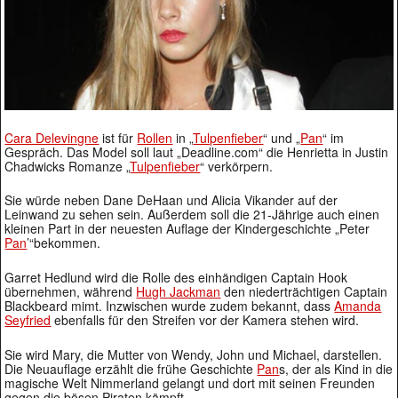
Cara Delevingne
ist für
Rollen
in „
Tulpenfieber
“ und „
Pan
“ im
Gespräch. Das Model soll laut „Deadline.com“ die Henrietta in Justin
Chadwicks Romanze „
Tulpenfieber
“ verkörpern.
Sie würde neben Dane DeHaan und Alicia Vikander auf der
Leinwand zu sehen sein. Außerdem soll die 21-Jährige auch einen
kleinen Part in der neuesten Auflage der Kindergeschichte „Peter
Pan
’“bekommen.
Garret Hedlund wird die Rolle des einhändigen Captain Hook
übernehmen, während
Hugh Jackman
den niederträchtigen Captain
Blackbeard mimt. Inzwischen wurde zudem bekannt, dass
Amanda
Seyfried
ebenfalls für den Streifen vor der Kamera stehen wird.
Sie wird Mary, die Mutter von Wendy, John und Michael, darstellen.
Die Neuauflage erzählt die frühe Geschichte
Pan
s, der als Kind in die
magische Welt Nimmerland gelangt und dort mit seinen Freunden
gegen die bösen Piraten kämpft.