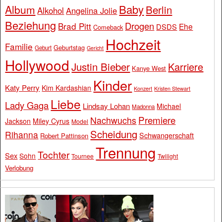
Baby
Album
Berlin
Alkohol
Angelina Jolie
Beziehung
Drogen
Brad Pitt
Ehe
DSDS
Comeback
Hochzeit
Familie
Geburtstag
Geburt
Gericht
Hollywood
Justin Bieber
Karriere
Kanye West
Kinder
Katy Perry
Kim Kardashian
Konzert
Kristen Stewart
Liebe
Lady Gaga
Lindsay Lohan
Michael
Madonna
Premiere
Nachwuchs
Jackson
Miley Cyrus
Model
Scheidung
Rihanna
Schwangerschaft
Robert Pattinson
Trennung
Tochter
Sex
Sohn
Tournee
Twilight
Verlobung