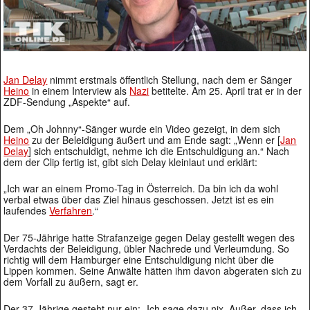
Jan Delay
nimmt erstmals öffentlich Stellung, nach dem er Sänger
Heino
in einem Interview als
Nazi
betitelte. Am 25. April trat er in der
ZDF-Sendung „Aspekte“ auf.
Dem „Oh Johnny“-Sänger wurde ein Video gezeigt, in dem sich
Heino
zu der Beleidigung äußert und am Ende sagt: „Wenn er [
Jan
Delay
] sich entschuldigt, nehme ich die Entschuldigung an.“ Nach
dem der Clip fertig ist, gibt sich Delay kleinlaut und erklärt:
„Ich war an einem Promo-Tag in Österreich. Da bin ich da wohl
verbal etwas über das Ziel hinaus geschossen. Jetzt ist es ein
laufendes
Verfahren
.“
Der 75-Jährige hatte Strafanzeige gegen Delay gestellt wegen des
Verdachts der Beleidigung, übler Nachrede und Verleumdung. So
richtig will dem Hamburger eine Entschuldigung nicht über die
Lippen kommen. Seine Anwälte hätten ihm davon abgeraten sich zu
dem Vorfall zu äußern, sagt er.
Der 37-Jährige gesteht nur ein: „Ich sage dazu nix. Außer, dass ich