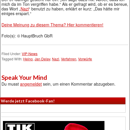
mich da im Ton vergriffen habe.“ Als er gefragt wird, ob er es bereue,
das Wort „
Nazi
“ benutzt zu haben, erklärt er kurz: „Das hätte mir
einiges erspart.“
Deine Meinung zu diesem Thema? Hier kommentieren!
Foto(s): © HauptBruch GbR
Filed Under:
VIP-News
Tagged With:
Heino
,
Jan Delay
,
Nazi
,
Verfahren
,
Vorwürfe
Speak Your Mind
Du musst
angemeldet
sein, um einen Kommentar abzugeben.
Werde jetzt Facebook-Fan!