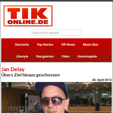
Startseite
Top-Stories
VIP-News
Music-Box
Lifestyle
Stargalerien
Video
Gewinnspiele
Jan Delay
Übers Ziel hinaus geschossen
28. April 2014