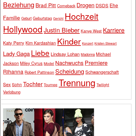
Beziehung
Drogen
Brad Pitt
Ehe
DSDS
Comeback
Hochzeit
Familie
Geburtstag
Geburt
Gericht
Hollywood
Justin Bieber
Karriere
Kanye West
Kinder
Katy Perry
Kim Kardashian
Konzert
Kristen Stewart
Liebe
Lady Gaga
Lindsay Lohan
Michael
Madonna
Premiere
Nachwuchs
Jackson
Miley Cyrus
Model
Scheidung
Rihanna
Schwangerschaft
Robert Pattinson
Trennung
Tochter
Sex
Sohn
Tournee
Twilight
Verlobung