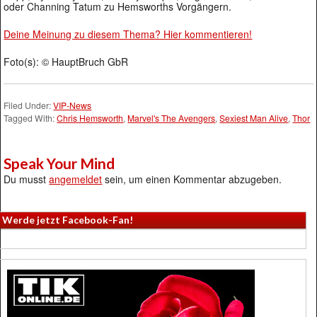
oder Channing Tatum zu Hemsworths Vorgängern.
Deine Meinung zu diesem Thema? Hier kommentieren!
Foto(s): © HauptBruch GbR
Filed Under:
VIP-News
Tagged With:
Chris Hemsworth
,
Marvel's The Avengers
,
Sexiest Man Alive
,
Thor
Speak Your Mind
Du musst
angemeldet
sein, um einen Kommentar abzugeben.
Werde jetzt Facebook-Fan!