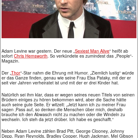
Adam Levine war gestern. Der neue „
Sexiest Man Alive
“ heißt ab
sofort
Chris Hemsworth
. So verkündete es zumindest das „People“-
Magazin.
Der „
Thor
“-Star nahm die Ehrung mit Humor. „Ziemlich lustig“ würde
er das Ganze finden, genau wie seine Frau Elsa Pataky, mit der er
seit vier Jahren verheiratet ist und mit der er drei Kinder hat.
Natürlich sei ihm klar, dass er wegen seines neuen Titels von seinen
Brüdern einiges zu hören bekommen wird, aber die Sache hätte
auch seine gute Seite. Er witzelt: „Jetzt kann ich zu meiner Frau
sagen ‚Pass auf, so denken die Menschen über mich, deshalb
brauche ich den Abwasch nicht zu machen oder die Windeln zu
wechseln. Ich steh da jetzt drüber. Ich habe es geschafft.“
Neben Adam Levine zählen Brad Pitt, George Clooney, Johnny
Depp, Ryan Reynolds, Bradley Cooper, Hugh Jackman, Mel Gibson