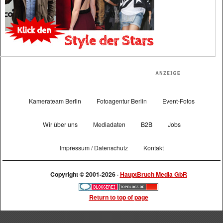
Kamerateam Berlin
Fotoagentur Berlin
Event-Fotos
Wir über uns
Mediadaten
B2B
Jobs
Impressum / Datenschutz
Kontakt
Copyright © 2001-2026 ·
HauptBruch Media GbR
Return to top of page