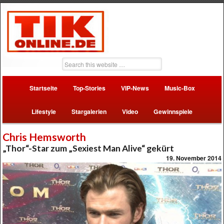
Startseite
Top-Stories
VIP-News
Music-Box
Lifestyle
Stargalerien
Video
Gewinnspiele
Chris Hemsworth
„Thor“-Star zum „Sexiest Man Alive“ gekürt
19. November 2014