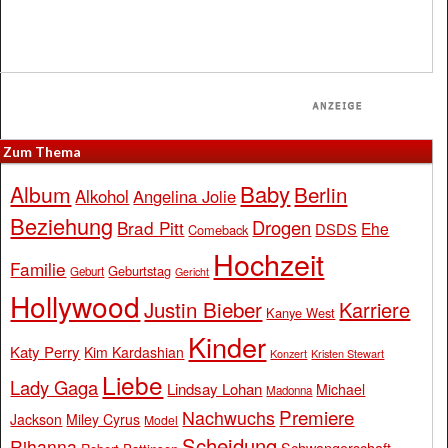
Zum Thema
Baby
Album
Berlin
Alkohol
Angelina Jolie
Beziehung
Drogen
Brad Pitt
Ehe
DSDS
Comeback
Hochzeit
Familie
Geburtstag
Geburt
Gericht
Hollywood
Justin Bieber
Karriere
Kanye West
Kinder
Katy Perry
Kim Kardashian
Konzert
Kristen Stewart
Liebe
Lady Gaga
Lindsay Lohan
Michael
Madonna
Premiere
Nachwuchs
Jackson
Miley Cyrus
Model
Scheidung
Rihanna
Schwangerschaft