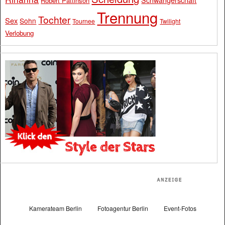
Robert Pattinson
Trennung
Tochter
Sex
Sohn
Tournee
Twilight
Verlobung
Kamerateam Berlin
Fotoagentur Berlin
Event-Fotos