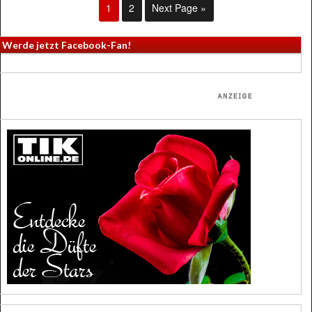
1
2
Next Page »
Werde jetzt Facebook-Fan!