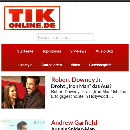
Startseite
Top-Stories
VIP-News
Music-Box
Lifestyle
Stargalerien
Video
Gewinnspiele
Robert Downey Jr.
Droht „Iron Man“ das Aus?
Robert Downey Jr. als „Iron Man“ ist eine
Erfolgsgeschichte in Hollywood …
Andrew Garfield
Aus als Spider-Man