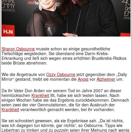
Sharon Osbourne
musste schon so einige gesundheitliche
Tiefschläge wegstecken. Sie überstand eine Darm-Krebs-
Erkrankung und ließ sich wegen eines erhöhten Brustkrebs-Risikos
beide Brüste abnehmen.
Wie die Angetraute von
Ozzy Osbourne
jetzt gegenüber dem „Daily
Mirror“ gestand, treibt sie momentan die
Angst
vor
Alzheimer
um.
Da ihr Vater Don Arden vor seinem Tod im Jahre 2007 an dieser
heimtückischen
Krankheit
litt, habe sie sich testen lassen. Nach
einigen Wochen habe sie das Ergebnis zurückbekommen. Demnach
seien zwei der vier Genmutationen, die für den Ausbruch der
Krankheit
verantwortlich gemacht werden, bei ihr vorhanden.
Sie sei schockiert gewesen, als sie Ergebnisse sah. „Da ist nichts,
was ich dagegen tun könnte, gar nichts“, so Osbourne. Tipps wie
Lebertran zu trinken und zu puzzeln seien ihrer Meinung nach wenig