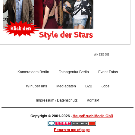
Kamerateam Berlin
Fotoagentur Berlin
Event-Fotos
Wir über uns
Mediadaten
B2B
Jobs
Impressum / Datenschutz
Kontakt
Copyright © 2001-2026 ·
HauptBruch Media GbR
Return to top of page