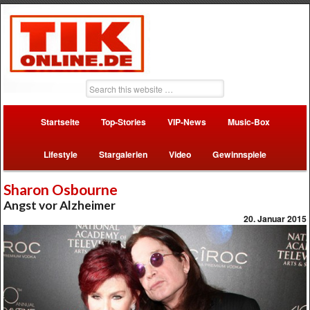
Startseite
Top-Stories
VIP-News
Music-Box
Lifestyle
Stargalerien
Video
Gewinnspiele
Sharon Osbourne
Angst vor Alzheimer
20. Januar 2015