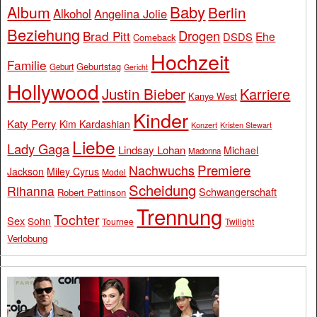
Baby
Album
Berlin
Alkohol
Angelina Jolie
Beziehung
Drogen
Brad Pitt
Ehe
DSDS
Comeback
Hochzeit
Familie
Geburtstag
Geburt
Gericht
Hollywood
Justin Bieber
Karriere
Kanye West
Kinder
Katy Perry
Kim Kardashian
Konzert
Kristen Stewart
Liebe
Lady Gaga
Lindsay Lohan
Michael
Madonna
Premiere
Nachwuchs
Jackson
Miley Cyrus
Model
Scheidung
Rihanna
Schwangerschaft
Robert Pattinson
Trennung
Tochter
Sex
Sohn
Tournee
Twilight
Verlobung