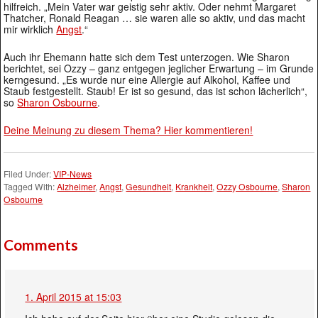
hilfreich. „Mein Vater war geistig sehr aktiv. Oder nehmt Margaret
Thatcher, Ronald Reagan … sie waren alle so aktiv, und das macht
mir wirklich
Angst
.“
Auch ihr Ehemann hatte sich dem Test unterzogen. Wie Sharon
berichtet, sei Ozzy – ganz entgegen jeglicher Erwartung – im Grunde
kerngesund. „Es wurde nur eine Allergie auf Alkohol, Kaffee und
Staub festgestellt. Staub! Er ist so gesund, das ist schon lächerlich“,
so
Sharon Osbourne
.
Deine Meinung zu diesem Thema? Hier kommentieren!
Filed Under:
VIP-News
Tagged With:
Alzheimer
,
Angst
,
Gesundheit
,
Krankheit
,
Ozzy Osbourne
,
Sharon
Osbourne
Comments
1. April 2015 at 15:03