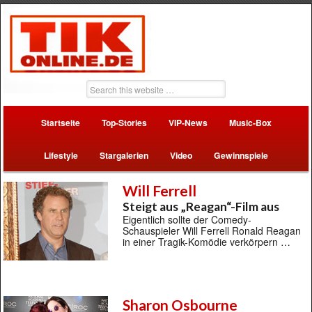
Startseite
Top-Stories
VIP-News
Music-Box
Lifestyle
Stargalerien
Video
Gewinnspiele
Will Ferrell
Steigt aus „Reagan“-Film aus
Eigentlich sollte der Comedy-
Schauspieler Will Ferrell Ronald Reagan
in einer Tragik-Komödie verkörpern …
Sharon Osbourne