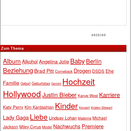
Zum Thema
Baby
Album
Berlin
Alkohol
Angelina Jolie
Beziehung
Drogen
Brad Pitt
Ehe
DSDS
Comeback
Hochzeit
Familie
Geburtstag
Geburt
Gericht
Hollywood
Justin Bieber
Karriere
Kanye West
Kinder
Katy Perry
Kim Kardashian
Konzert
Kristen Stewart
Liebe
Lady Gaga
Lindsay Lohan
Michael
Madonna
Premiere
Nachwuchs
Jackson
Miley Cyrus
Model