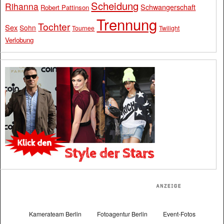
Scheidung
Rihanna
Schwangerschaft
Robert Pattinson
Trennung
Tochter
Sex
Sohn
Tournee
Twilight
Verlobung
Kamerateam Berlin
Fotoagentur Berlin
Event-Fotos