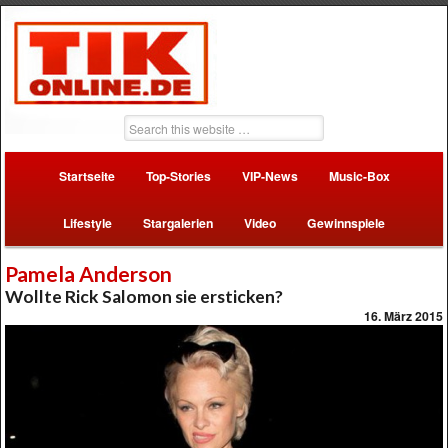
Startseite
Top-Stories
VIP-News
Music-Box
Lifestyle
Stargalerien
Video
Gewinnspiele
Pamela Anderson
Wollte Rick Salomon sie ersticken?
16. März 2015