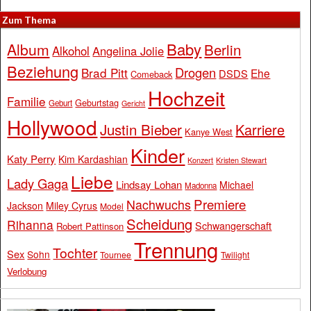
Zum Thema
Baby
Album
Berlin
Alkohol
Angelina Jolie
Beziehung
Drogen
Brad Pitt
Ehe
DSDS
Comeback
Hochzeit
Familie
Geburtstag
Geburt
Gericht
Hollywood
Justin Bieber
Karriere
Kanye West
Kinder
Katy Perry
Kim Kardashian
Konzert
Kristen Stewart
Liebe
Lady Gaga
Lindsay Lohan
Michael
Madonna
Premiere
Nachwuchs
Jackson
Miley Cyrus
Model
Scheidung
Rihanna
Schwangerschaft
Robert Pattinson
Trennung
Tochter
Sex
Sohn
Tournee
Twilight
Verlobung