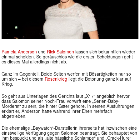
Pamela Anderson
und
Rick Salomon
lassen sich bekanntlich wieder
einmal scheiden. So geräuschlos wie die ersten Scheidungen geht
es dieses Mal allerdings nicht ab.
Ganz im Gegenteil. Beide Seiten werfen mit Bösartigkeiten nur so
um sich – bei diesem
Rosenkrieg
liegt die Betonung ganz klar auf
Krieg.
So geht aus Unterlagen des Gerichts laut „X17“ angeblich hervor,
dass Salomon seiner Noch-Frau vorwirft eine „Serien-Baby-
Mörderin“ zu sein, die hinter Gitter gehöre. In seinen Ausführungen
erklärt er, Anderson hätte während ihrer Ehen mehrfach
abgetrieben.
Die ehemalige „Baywatch“-Darstellerin ihrerseits hat inzwischen eine
einstweilige Verfügung gegen Salomon beantragt. Sie behauptet von
ihm bespuckt und als „alte hässliche Schlampe“ und „Crack-Hure“