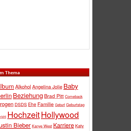
m Thema
Baby
lbum
Alkohol
Angelina Jolie
Beziehung
erlin
Brad Pitt
Comeback
rogen
Familie
Ehe
DSDS
Geburtstag
Geburt
Hochzeit
Hollywood
richt
ustin Bieber
Karriere
Katy
Kanye West