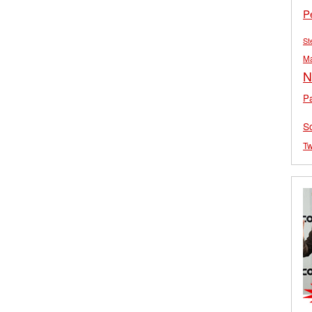
P
St
M
N
Pa
S
Tw