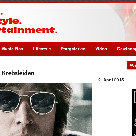
Music-Box
Lifestyle
Stargalerien
Video
Gewinnsp
We
m Krebsleiden
2. April 2015