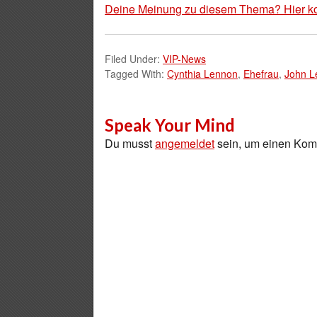
Deine Meinung zu diesem Thema? Hier k
Filed Under:
VIP-News
Tagged With:
Cynthia Lennon
,
Ehefrau
,
John L
Speak Your Mind
Du musst
angemeldet
sein, um einen Ko