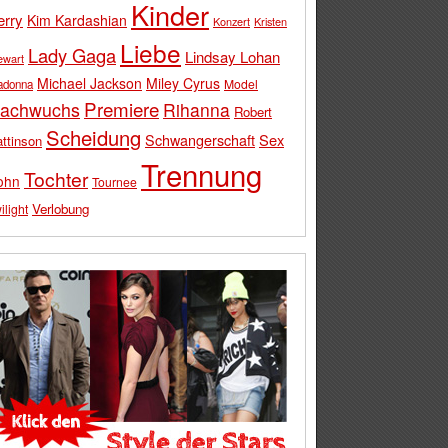
Kinder
erry
Kim Kardashian
Konzert
Kristen
Liebe
Lady Gaga
Lindsay Lohan
ewart
Michael Jackson
Miley Cyrus
Model
adonna
Premiere
achwuchs
Rihanna
Robert
Scheidung
Schwangerschaft
Sex
ttinson
Trennung
Tochter
ohn
Tournee
Verlobung
ilight