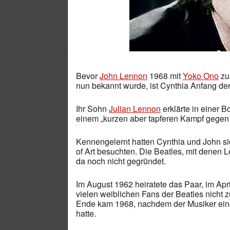
Bevor
John Lennon
1968 mit
Yoko Ono
zu
nun bekannt wurde, ist Cynthia Anfang de
Ihr Sohn
Julian Lennon
erklärte in einer B
einem „kurzen aber tapferen Kampf gege
Kennengelernt hatten Cynthia und John si
of Art besuchten. Die Beatles, mit denen
da noch nicht gegründet.
Im August 1962 heiratete das Paar, im Apr
vielen weiblichen Fans der Beatles nicht 
Ende kam 1968, nachdem der Musiker eine
hatte.