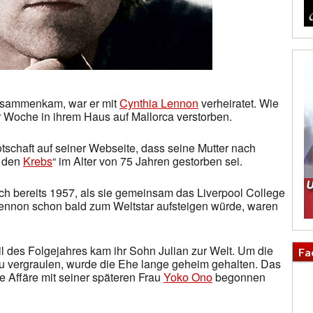
sammenkam, war er mit
Cynthia Lennon
verheiratet. Wie
r Woche in ihrem Haus auf Mallorca verstorben.
otschaft auf seiner Webseite, dass seine Mutter nach
n den
Krebs
“ im Alter von 75 Jahren gestorben sei.
ch bereits 1957, als sie gemeinsam das Liverpool College
 Lennon schon bald zum Weltstar aufsteigen würde, waren
il des Folgejahres kam ihr Sohn Julian zur Welt. Um die
Fa
zu vergraulen, wurde die Ehe lange geheim gehalten. Das
 Affäre mit seiner späteren Frau
Yoko Ono
begonnen