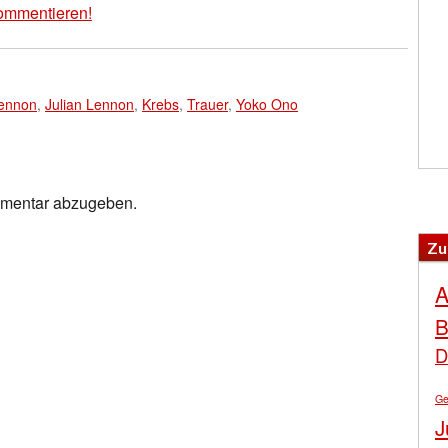
ommentieren!
ennon
,
Julian Lennon
,
Krebs
,
Trauer
,
Yoko Ono
mmentar abzugeben.
Zu
A
B
D
Ge
J