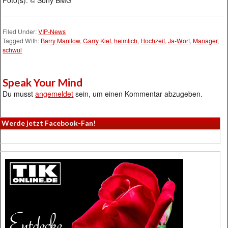
Foto(s): © Sony BMG
Filed Under:
VIP-News
Tagged With:
Barry Manilow
,
Garry Kief
,
heimlich
,
Hochzeit
,
Ja-Wort
,
Manager
,
schwul
Speak Your Mind
Du musst
angemeldet
sein, um einen Kommentar abzugeben.
Werde jetzt Facebook-Fan!