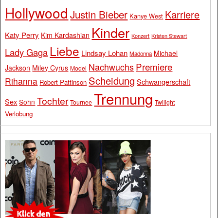
Hollywood
Justin Bieber
Karriere
Kanye West
Kinder
Katy Perry
Kim Kardashian
Konzert
Kristen Stewart
Liebe
Lady Gaga
Lindsay Lohan
Michael
Madonna
Premiere
Nachwuchs
Jackson
Miley Cyrus
Model
Scheidung
Rihanna
Schwangerschaft
Robert Pattinson
Trennung
Tochter
Sex
Sohn
Tournee
Twilight
Verlobung