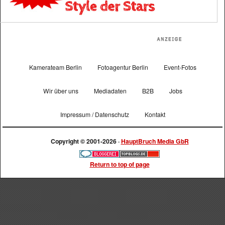
Kamerateam Berlin
Fotoagentur Berlin
Event-Fotos
Wir über uns
Mediadaten
B2B
Jobs
Impressum / Datenschutz
Kontakt
Copyright © 2001-2026 ·
HauptBruch Media GbR
Return to top of page