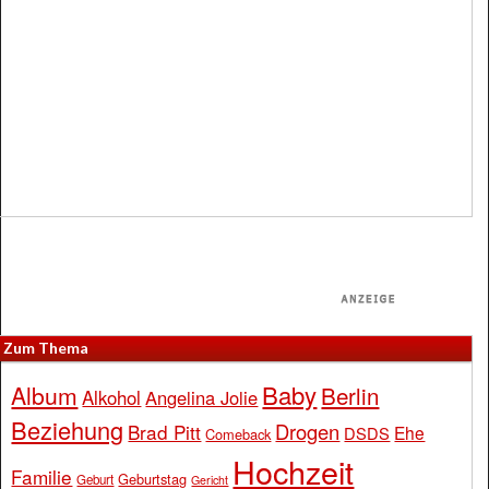
Zum Thema
Baby
Album
Berlin
Alkohol
Angelina Jolie
Beziehung
Drogen
Brad Pitt
Ehe
DSDS
Comeback
Hochzeit
Familie
Geburtstag
Geburt
Gericht