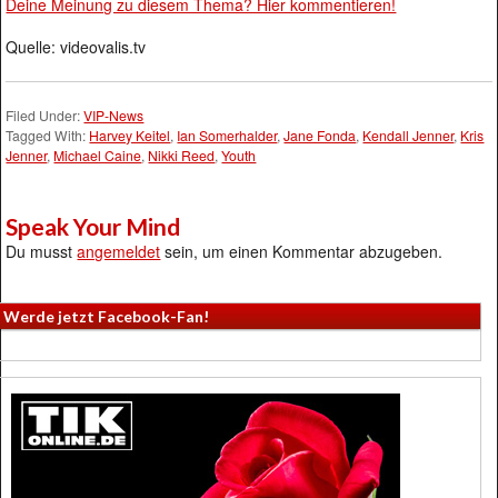
Deine Meinung zu diesem Thema? Hier kommentieren!
Quelle: videovalis.tv
Filed Under:
VIP-News
Tagged With:
Harvey Keitel
,
Ian Somerhalder
,
Jane Fonda
,
Kendall Jenner
,
Kris
Jenner
,
Michael Caine
,
Nikki Reed
,
Youth
Speak Your Mind
Du musst
angemeldet
sein, um einen Kommentar abzugeben.
Werde jetzt Facebook-Fan!