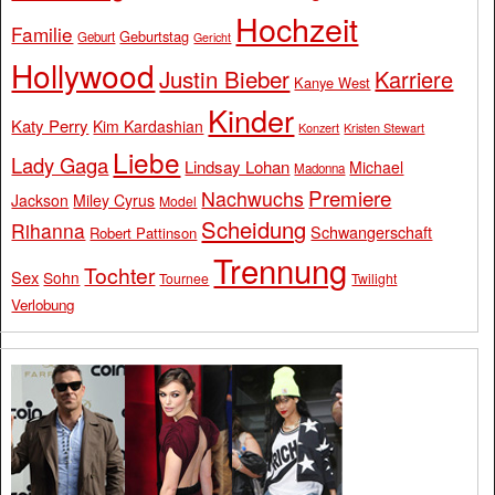
Hochzeit
Familie
Geburtstag
Geburt
Gericht
Hollywood
Justin Bieber
Karriere
Kanye West
Kinder
Katy Perry
Kim Kardashian
Konzert
Kristen Stewart
Liebe
Lady Gaga
Lindsay Lohan
Michael
Madonna
Premiere
Nachwuchs
Jackson
Miley Cyrus
Model
Scheidung
Rihanna
Schwangerschaft
Robert Pattinson
Trennung
Tochter
Sex
Sohn
Tournee
Twilight
Verlobung