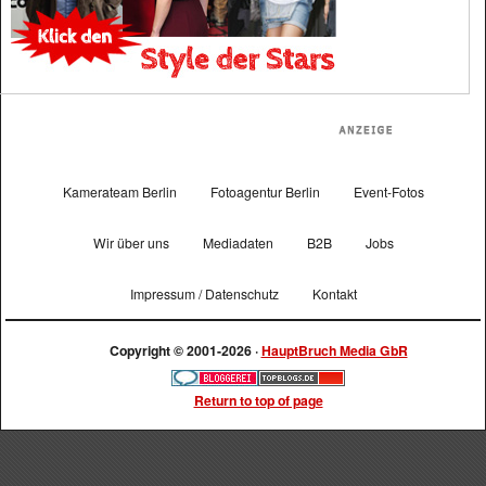
Kamerateam Berlin
Fotoagentur Berlin
Event-Fotos
Wir über uns
Mediadaten
B2B
Jobs
Impressum / Datenschutz
Kontakt
Copyright © 2001-2026 ·
HauptBruch Media GbR
Return to top of page