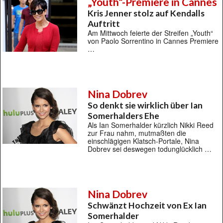
„Youth“-Premiere in Cannes
Kris Jenner stolz auf Kendalls
Auftritt
Am Mittwoch feierte der Streifen „Youth“
von Paolo Sorrentino in Cannes Premiere
…
Nina Dobrev
So denkt sie wirklich über Ian
Somerhalders Ehe
Als Ian Somerhalder kürzlich Nikki Reed
zur Frau nahm, mutmaßten die
einschlägigen Klatsch-Portale, Nina
Dobrev sei deswegen todunglücklich …
Nina Dobrev
Schwänzt Hochzeit von Ex Ian
Somerhalder