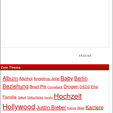
Zum Thema
Baby
Album
Berlin
Alkohol
Angelina Jolie
Beziehung
Drogen
Brad Pitt
Ehe
DSDS
Comeback
Hochzeit
Familie
Geburtstag
Geburt
Gericht
Hollywood
Justin Bieber
Karriere
Kanye West