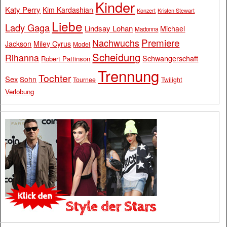
Kinder
Katy Perry
Kim Kardashian
Konzert
Kristen Stewart
Liebe
Lady Gaga
Lindsay Lohan
Michael
Madonna
Premiere
Nachwuchs
Jackson
Miley Cyrus
Model
Scheidung
Rihanna
Schwangerschaft
Robert Pattinson
Trennung
Tochter
Sex
Sohn
Tournee
Twilight
Verlobung