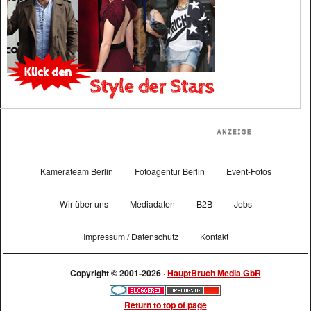
Kamerateam Berlin
Fotoagentur Berlin
Event-Fotos
Wir über uns
Mediadaten
B2B
Jobs
Impressum / Datenschutz
Kontakt
Copyright © 2001-2026 ·
HauptBruch Media GbR
Return to top of page