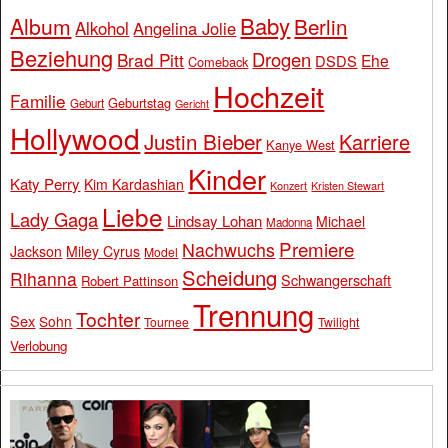
Baby
Album
Berlin
Alkohol
Angelina Jolie
Beziehung
Drogen
Brad Pitt
Ehe
DSDS
Comeback
Hochzeit
Familie
Geburtstag
Geburt
Gericht
Hollywood
Justin Bieber
Karriere
Kanye West
Kinder
Katy Perry
Kim Kardashian
Konzert
Kristen Stewart
Liebe
Lady Gaga
Lindsay Lohan
Michael
Madonna
Premiere
Nachwuchs
Jackson
Miley Cyrus
Model
Scheidung
Rihanna
Schwangerschaft
Robert Pattinson
Trennung
Tochter
Sex
Sohn
Tournee
Twilight
Verlobung