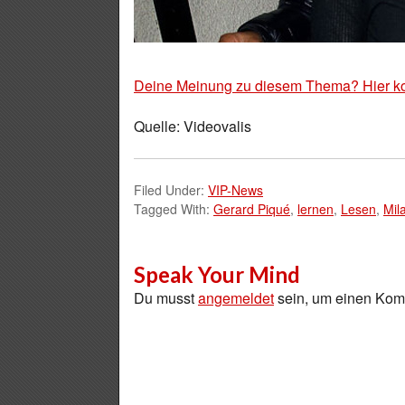
Deine Meinung zu diesem Thema? Hier k
Quelle: Videovalis
Filed Under:
VIP-News
Tagged With:
Gerard Piqué
,
lernen
,
Lesen
,
Mil
Speak Your Mind
Du musst
angemeldet
sein, um einen Ko