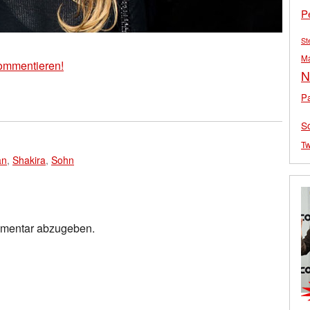
P
St
M
ommentieren!
N
Pa
S
Tw
an
,
Shakira
,
Sohn
mmentar abzugeben.