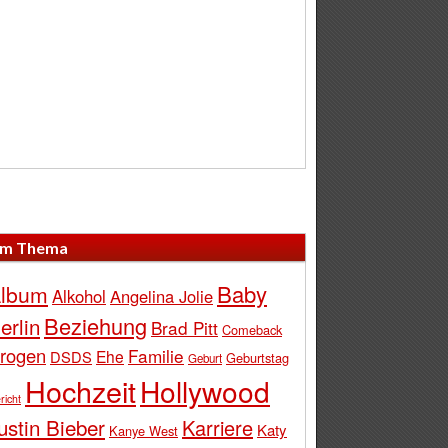
m Thema
Baby
lbum
Alkohol
Angelina Jolie
Beziehung
erlin
Brad Pitt
Comeback
rogen
Familie
Ehe
DSDS
Geburtstag
Geburt
Hochzeit
Hollywood
richt
ustin Bieber
Karriere
Katy
Kanye West