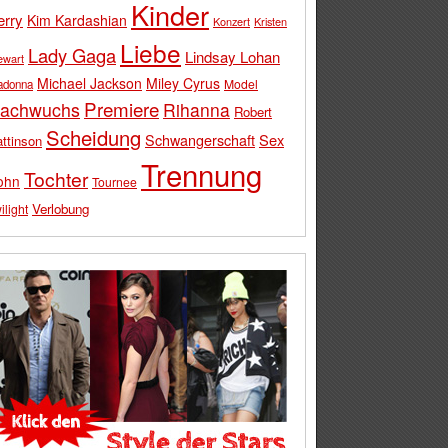
Kinder
erry
Kim Kardashian
Konzert
Kristen
Liebe
Lady Gaga
Lindsay Lohan
ewart
Michael Jackson
Miley Cyrus
Model
adonna
Premiere
achwuchs
Rihanna
Robert
Scheidung
Schwangerschaft
Sex
ttinson
Trennung
Tochter
ohn
Tournee
Verlobung
ilight