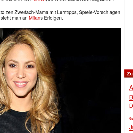
tolzen Zweifach-Mama mit Lerntipps, Spiele-Vorschlägen
 sieht man an
Milan
s Erfolgen.
Zu
A
B
D
Ge
J