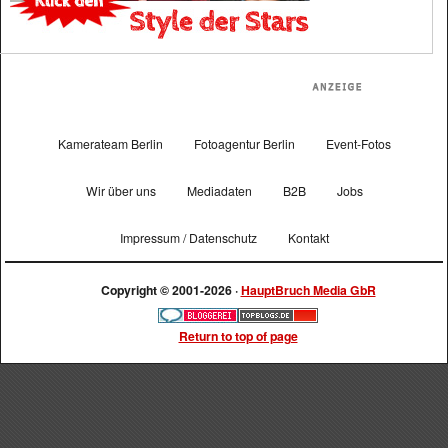
Kamerateam Berlin
Fotoagentur Berlin
Event-Fotos
Wir über uns
Mediadaten
B2B
Jobs
Impressum / Datenschutz
Kontakt
Copyright © 2001-2026 ·
HauptBruch Media GbR
Return to top of page