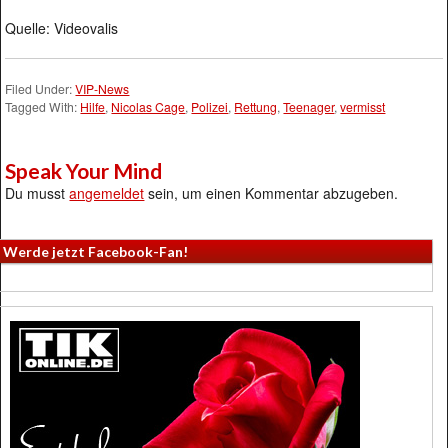
Quelle: Videovalis
Filed Under:
VIP-News
Tagged With:
Hilfe
,
Nicolas Cage
,
Polizei
,
Rettung
,
Teenager
,
vermisst
Speak Your Mind
Du musst
angemeldet
sein, um einen Kommentar abzugeben.
Werde jetzt Facebook-Fan!