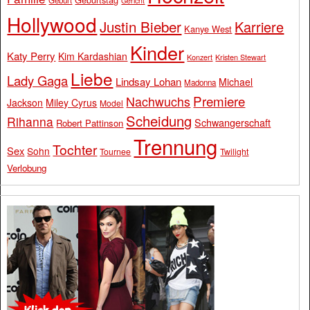
Geburt
Gericht
Hollywood
Justin Bieber
Karriere
Kanye West
Kinder
Katy Perry
Kim Kardashian
Konzert
Kristen Stewart
Liebe
Lady Gaga
Lindsay Lohan
Michael
Madonna
Premiere
Nachwuchs
Jackson
Miley Cyrus
Model
Scheidung
Rihanna
Schwangerschaft
Robert Pattinson
Trennung
Tochter
Sex
Sohn
Tournee
Twilight
Verlobung