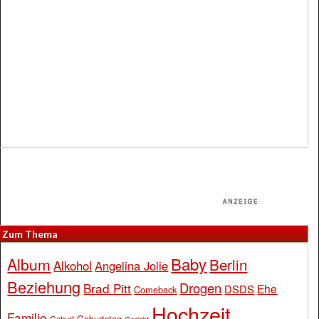
Zum Thema
Baby
Album
Berlin
Alkohol
Angelina Jolie
Beziehung
Drogen
Brad Pitt
Ehe
DSDS
Comeback
Hochzeit
Familie
Geburtstag