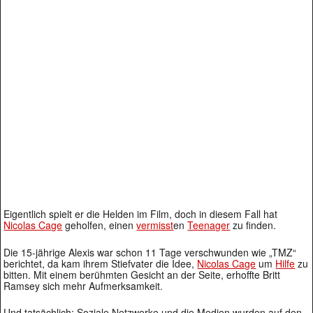
Eigentlich spielt er die Helden im Film, doch in diesem Fall hat
Nicolas Cage
geholfen, einen
vermisst
en
Teenager
zu finden.
Die 15-jährige Alexis war schon 11 Tage verschwunden wie „TMZ“
berichtet, da kam ihrem Stiefvater die Idee,
Nicolas Cage
um
Hilfe
zu
bitten. Mit einem berühmten Gesicht an der Seite, erhoffte Britt
Ramsey sich mehr Aufmerksamkeit.
Und tatsächlich: Soziale Netzwerke und die Medien wurden auf den