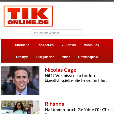
Startseite
Top-Stories
VIP-News
Music-Box
Lifestyle
Stargalerien
Video
Gewinnspiele
Nicolas Cage
Hilft Vermisste zu finden
Eigentlich spielt er die Helden im Film …
Rihanna
Hat immer noch Gefühle für Chris