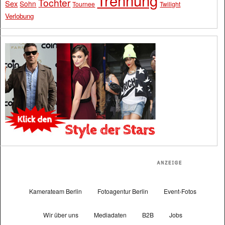
Trennung
Tochter
Sex
Sohn
Tournee
Twilight
Verlobung
Kamerateam Berlin
Fotoagentur Berlin
Event-Fotos
Wir über uns
Mediadaten
B2B
Jobs