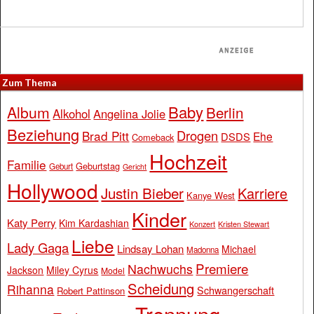
Zum Thema
Baby
Album
Berlin
Alkohol
Angelina Jolie
Beziehung
Drogen
Brad Pitt
Ehe
DSDS
Comeback
Hochzeit
Familie
Geburtstag
Geburt
Gericht
Hollywood
Justin Bieber
Karriere
Kanye West
Kinder
Katy Perry
Kim Kardashian
Konzert
Kristen Stewart
Liebe
Lady Gaga
Lindsay Lohan
Michael
Madonna
Premiere
Nachwuchs
Jackson
Miley Cyrus
Model
Scheidung
Rihanna
Schwangerschaft
Robert Pattinson