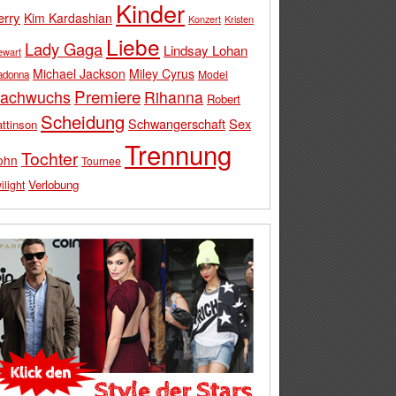
Kinder
erry
Kim Kardashian
Konzert
Kristen
Liebe
Lady Gaga
Lindsay Lohan
ewart
Michael Jackson
Miley Cyrus
Model
adonna
Premiere
achwuchs
Rihanna
Robert
Scheidung
Schwangerschaft
Sex
ttinson
Trennung
Tochter
ohn
Tournee
Verlobung
ilight