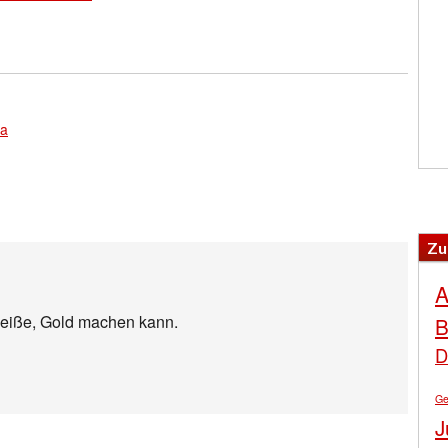
la
Zu
A
cheiße, Gold machen kann.
B
D
Ge
J