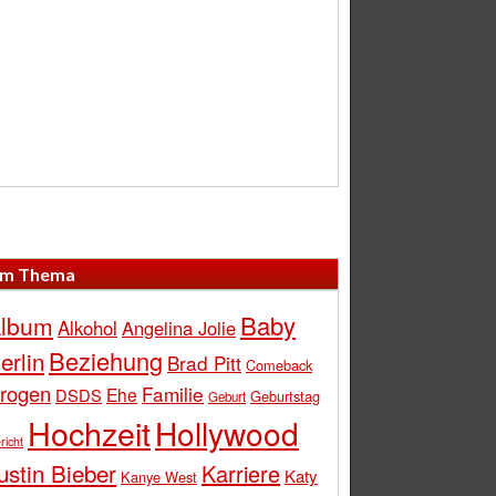
m Thema
Baby
lbum
Alkohol
Angelina Jolie
Beziehung
erlin
Brad Pitt
Comeback
rogen
Familie
Ehe
DSDS
Geburtstag
Geburt
Hochzeit
Hollywood
richt
ustin Bieber
Karriere
Katy
Kanye West