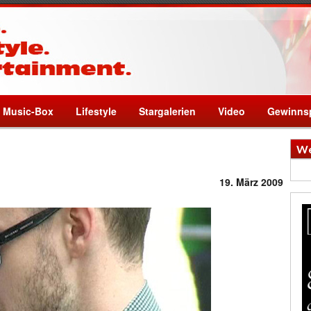
Music-Box
Lifestyle
Stargalerien
Video
Gewinnsp
We
19. März 2009