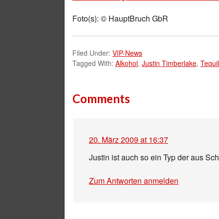
Foto(s): © HauptBruch GbR
Filed Under:
VIP-News
Tagged With:
Alkohol
,
Justin Timberlake
,
Tequi
Comments
20. März 2009 at 16:37
Justin ist auch so ein Typ der aus S
Zum Antworten anmelden