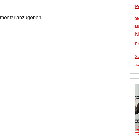
P
mmentar abzugeben.
St
M
N
Pa
S
Tw