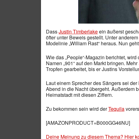
Dass
Justin Timberlake
ein äußerst geschä
öfter unter Beweis gestellt. Unter anderem
Modelinie „William Rast“ heraus. Nun geht
Wie das „People“-Magazin berichtet, wir
Namen „901“ auf den Markt bringen. Mehr
Tropfen gearbeitet, bis er Justins Vorstell
Laut einem Sprecher des Sängers sei der 
Abend in die Nacht übergeht. Außerdem be
Heimatstadt mit diesen Ziffern.
Zu bekommen sein wird der
Tequila
vorers
[AMAZONPRODUCT=B000GG46NU]
Deine Meinung zu diesem Thema? Hier k