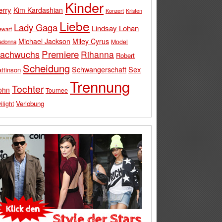
Kinder
erry
Kim Kardashian
Konzert
Kristen
Liebe
Lady Gaga
Lindsay Lohan
ewart
Michael Jackson
Miley Cyrus
Model
adonna
Premiere
achwuchs
Rihanna
Robert
Scheidung
Schwangerschaft
Sex
ttinson
Trennung
Tochter
ohn
Tournee
Verlobung
ilight