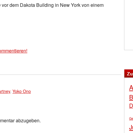
vor dem Dakota Building in New York von einem
ommentieren!
Zu
A
rtney
,
Yoko Ono
B
D
Ge
mmentar abzugeben.
J