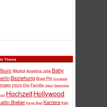
m Thema
Baby
lbum
Alkohol
Angelina Jolie
Beziehung
erlin
Brad Pitt
Comeback
rogen
Familie
Ehe
DSDS
Geburtstag
Geburt
Hochzeit
Hollywood
richt
ustin Bieber
Karriere
Katy
Kanye West