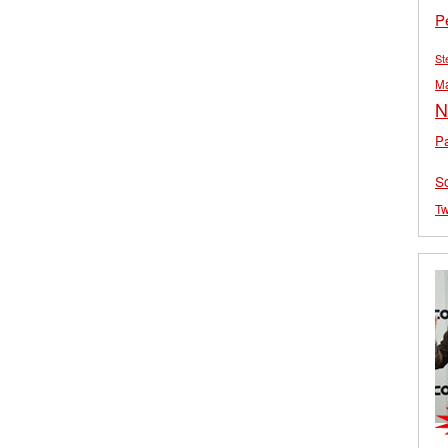
P
St
M
N
Pa
S
Tw