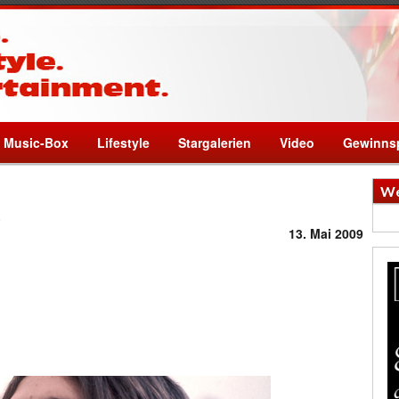
Music-Box
Lifestyle
Stargalerien
Video
Gewinnsp
We
t
13. Mai 2009