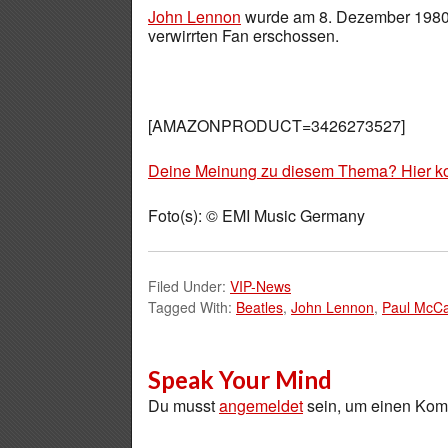
John Lennon
wurde am 8. Dezember 1980 
verwirrten Fan erschossen.
[AMAZONPRODUCT=3426273527]
Deine Meinung zu diesem Thema? Hier k
Foto(s): © EMI Music Germany
Filed Under:
VIP-News
Tagged With:
Beatles
,
John Lennon
,
Paul McCa
Speak Your Mind
Du musst
angemeldet
sein, um einen Ko