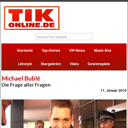
Startseite
Top-Stories
VIP-News
Music-Box
Lifestyle
Stargalerien
Video
Gewinnspiele
Michael Bublé
Die Frage aller Fragen
11. Januar 2010