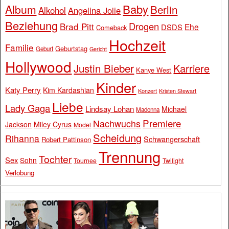
Baby
Album
Berlin
Alkohol
Angelina Jolie
Beziehung
Drogen
Brad Pitt
Ehe
DSDS
Comeback
Hochzeit
Familie
Geburtstag
Geburt
Gericht
Hollywood
Justin Bieber
Karriere
Kanye West
Kinder
Katy Perry
Kim Kardashian
Konzert
Kristen Stewart
Liebe
Lady Gaga
Lindsay Lohan
Michael
Madonna
Premiere
Nachwuchs
Jackson
Miley Cyrus
Model
Scheidung
Rihanna
Schwangerschaft
Robert Pattinson
Trennung
Tochter
Sex
Sohn
Tournee
Twilight
Verlobung