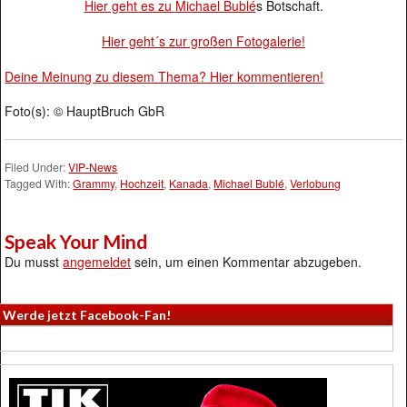
Hier geht es zu
Michael Bublé
s Botschaft.
Hier geht´s zur großen Fotogalerie!
Deine Meinung zu diesem Thema? Hier kommentieren!
Foto(s): © HauptBruch GbR
Filed Under:
VIP-News
Tagged With:
Grammy
,
Hochzeit
,
Kanada
,
Michael Bublé
,
Verlobung
Speak Your Mind
Du musst
angemeldet
sein, um einen Kommentar abzugeben.
Werde jetzt Facebook-Fan!