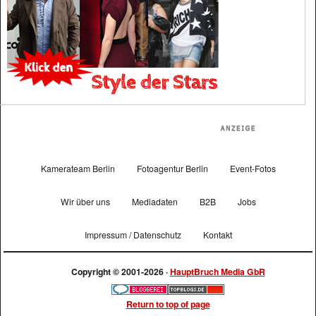
Kamerateam Berlin
Fotoagentur Berlin
Event-Fotos
Wir über uns
Mediadaten
B2B
Jobs
Impressum / Datenschutz
Kontakt
Copyright © 2001-2026 ·
HauptBruch Media GbR
Return to top of page