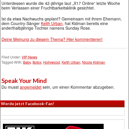
Unterdessen wurde die 42-jährige laut „X17 Online“ letzte Woche
beim Verlassen einer Fruchtbarkeitsklinik gesichtet.
Ist da etwa Nachwuchs geplant? Gemeinsam mit ihrem Ehemann,
dem Country-Sänger
Keith Urban
, hat Kidman bereits eine
anderthalbjährige Tochter namens Sunday Rose.
Deine Meinung zu diesem Thema? Hier kommentieren!
Filed Under:
VIP-News
Tagged With:
Baby
,
Botox
,
Hollywood
,
Keith Urban
,
Nicole Kidman
Speak Your Mind
Du musst
angemeldet
sein, um einen Kommentar abzugeben.
Werde jetzt Facebook-Fan!