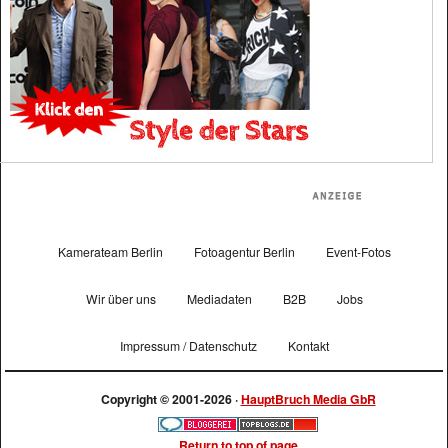
Kamerateam Berlin
Fotoagentur Berlin
Event-Fotos
Wir über uns
Mediadaten
B2B
Jobs
Impressum / Datenschutz
Kontakt
Copyright © 2001-2026 ·
HauptBruch Media GbR
Return to top of page