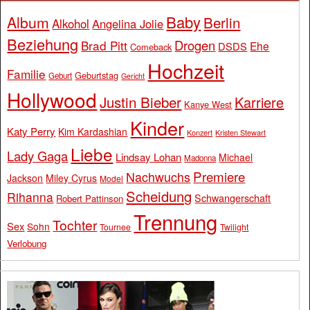
Baby
Album
Berlin
Alkohol
Angelina Jolie
Beziehung
Drogen
Brad Pitt
Ehe
DSDS
Comeback
Hochzeit
Familie
Geburtstag
Geburt
Gericht
Hollywood
Justin Bieber
Karriere
Kanye West
Kinder
Katy Perry
Kim Kardashian
Konzert
Kristen Stewart
Liebe
Lady Gaga
Lindsay Lohan
Michael
Madonna
Premiere
Nachwuchs
Jackson
Miley Cyrus
Model
Scheidung
Rihanna
Schwangerschaft
Robert Pattinson
Trennung
Tochter
Sex
Sohn
Tournee
Twilight
Verlobung