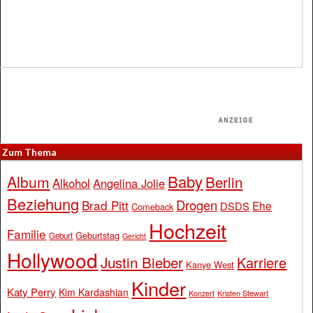
Zum Thema
Baby
Album
Berlin
Alkohol
Angelina Jolie
Beziehung
Drogen
Brad Pitt
Ehe
DSDS
Comeback
Hochzeit
Familie
Geburtstag
Geburt
Gericht
Hollywood
Justin Bieber
Karriere
Kanye West
Kinder
Katy Perry
Kim Kardashian
Konzert
Kristen Stewart