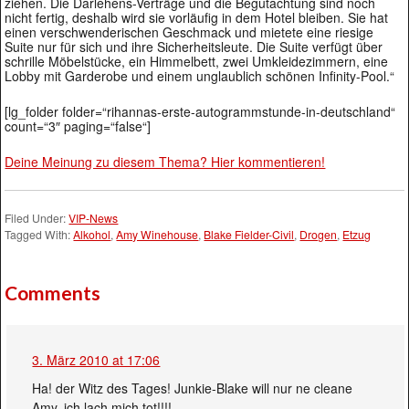
ziehen. Die Darlehens-Verträge und die Begutachtung sind noch
nicht fertig, deshalb wird sie vorläufig in dem Hotel bleiben. Sie hat
einen verschwenderischen Geschmack und mietete eine riesige
Suite nur für sich und ihre Sicherheitsleute. Die Suite verfügt über
schrille Möbelstücke, ein Himmelbett, zwei Umkleidezimmern, eine
Lobby mit Garderobe und einem unglaublich schönen Infinity-Pool.“
[lg_folder folder=“rihannas-erste-autogrammstunde-in-deutschland“
count=“3″ paging=“false“]
Deine Meinung zu diesem Thema? Hier kommentieren!
Filed Under:
VIP-News
Tagged With:
Alkohol
,
Amy Winehouse
,
Blake Fielder-Civil
,
Drogen
,
Etzug
Comments
3. März 2010 at 17:06
Ha! der Witz des Tages! Junkie-Blake will nur ne cleane
Amy. ich lach mich tot!!!!