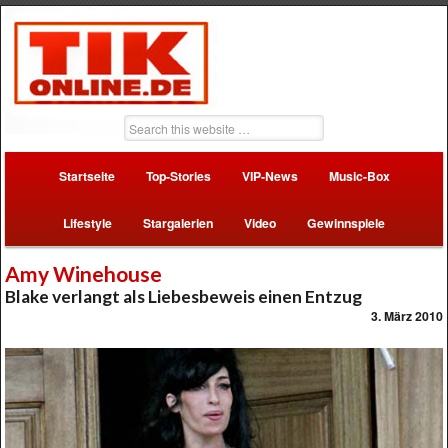
Startseite
Top-Stories
VIP-News
Music-Box
Lifestyle
Stargalerien
Video
Gewinnspiele
Amy Winehouse
Blake verlangt als Liebesbeweis einen Entzug
3. März 2010