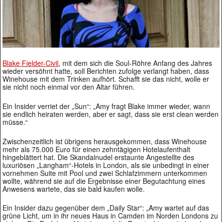
Blake Fielder-Civil
, mit dem sich die Soul-Röhre Anfang des Jahres
wieder versöhnt hatte, soll Berichten zufolge verlangt haben, dass
Winehouse mit dem Trinken aufhört. Schafft sie das nicht, wolle er
sie nicht noch einmal vor den Altar führen.
Ein Insider verriet der „Sun“: „Amy fragt Blake immer wieder, wann
sie endlich heiraten werden, aber er sagt, dass sie erst clean werden
müsse.“
Zwischenzeitlich ist übrigens herausgekommen, dass Winehouse
mehr als 75.000 Euro für einen zehntägigen Hotelaufenthalt
hingeblättert hat. Die Skandalnudel erstaunte Angestellte des
luxuriösen „Langham“-Hotels in London, als sie unbedingt in einer
vornehmen Suite mit Pool und zwei Schlafzimmern unterkommen
wollte, während sie auf die Ergebnisse einer Begutachtung eines
Anwesens wartete, das sie bald kaufen wolle.
Ein Insider dazu gegenüber dem „Daily Star“: „Amy wartet auf das
grüne Licht, um in ihr neues Haus in Camden im Norden Londons zu