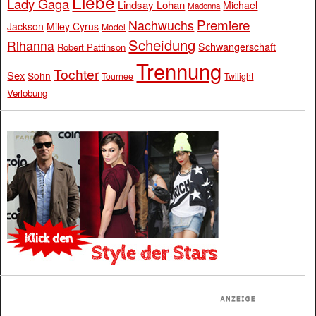
Liebe
Lady Gaga
Lindsay Lohan
Michael
Madonna
Premiere
Nachwuchs
Jackson
Miley Cyrus
Model
Scheidung
Rihanna
Schwangerschaft
Robert Pattinson
Trennung
Tochter
Sex
Sohn
Tournee
Twilight
Verlobung