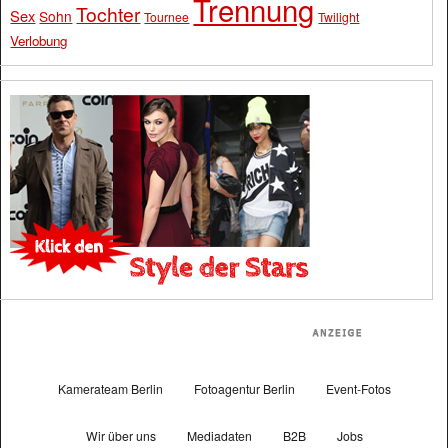
Trennung
Tochter
Sex
Sohn
Tournee
Twilight
Verlobung
Kamerateam Berlin
Fotoagentur Berlin
Event-Fotos
Wir über uns
Mediadaten
B2B
Jobs