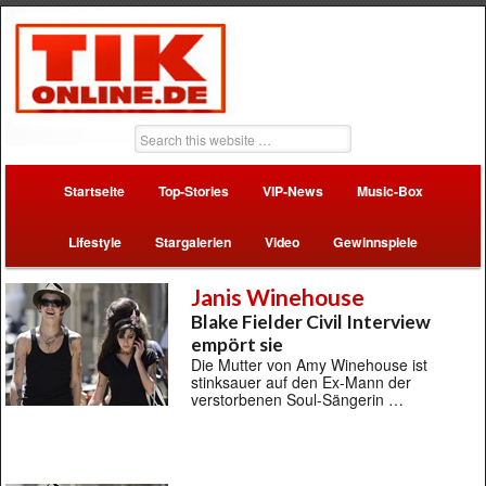
Startseite
Top-Stories
VIP-News
Music-Box
Lifestyle
Stargalerien
Video
Gewinnspiele
Janis Winehouse
Blake Fielder Civil Interview
empört sie
Die Mutter von Amy Winehouse ist
stinksauer auf den Ex-Mann der
verstorbenen Soul-Sängerin …