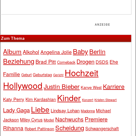
Zum Thema
Baby
Album
Berlin
Alkohol
Angelina Jolie
Beziehung
Drogen
Brad Pitt
Ehe
DSDS
Comeback
Hochzeit
Familie
Geburtstag
Geburt
Gericht
Hollywood
Justin Bieber
Karriere
Kanye West
Kinder
Katy Perry
Kim Kardashian
Konzert
Kristen Stewart
Liebe
Lady Gaga
Lindsay Lohan
Michael
Madonna
Premiere
Nachwuchs
Jackson
Miley Cyrus
Model
Scheidung
Rihanna
Schwangerschaft
Robert Pattinson