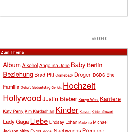
Zum Thema
Baby
Album
Berlin
Alkohol
Angelina Jolie
Beziehung
Drogen
Brad Pitt
Ehe
DSDS
Comeback
Hochzeit
Familie
Geburtstag
Geburt
Gericht
Hollywood
Justin Bieber
Karriere
Kanye West
Kinder
Katy Perry
Kim Kardashian
Konzert
Kristen Stewart
Liebe
Lady Gaga
Lindsay Lohan
Michael
Madonna
Premiere
Nachwuchs
Jackson
Miley Cyrus
Model