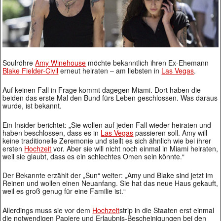
Soulröhre
Amy Winehouse
möchte bekanntlich ihren Ex-Ehemann
Blake Fielder-Civil
erneut heiraten – am liebsten in
Las Vegas
.
Auf keinen Fall in Frage kommt dagegen Miami. Dort haben die
beiden das erste Mal den Bund fürs Leben geschlossen. Was daraus
wurde, ist bekannt.
Ein Insider berichtet: „Sie wollen auf jeden Fall wieder heiraten und
haben beschlossen, dass es in
Las Vegas
passieren soll. Amy will
keine traditionelle Zeremonie und stellt es sich ähnlich wie bei ihrer
ersten
Hochzeit
vor. Aber sie will nicht noch einmal in Miami heiraten,
weil sie glaubt, dass es ein schlechtes Omen sein könnte.“
Der Bekannte erzählt der „Sun“ weiter: „Amy und Blake sind jetzt im
Reinen und wollen einen Neuanfang. Sie hat das neue Haus gekauft,
weil es groß genug für eine Familie ist.“
Allerdings muss sie vor dem
Hochzeit
strip in die Staaten erst einmal
die notwendigen Papiere und Erlaubnis-Bescheinigungen bei den