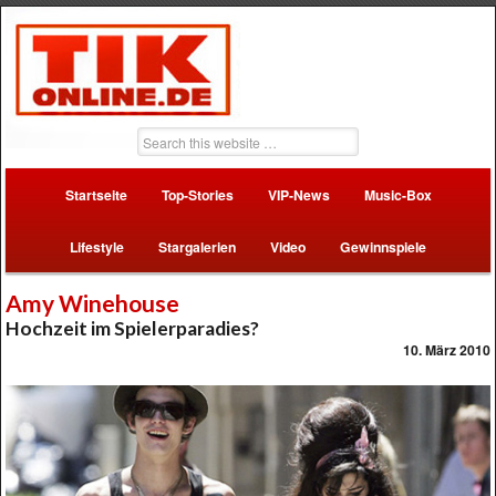
Startseite
Top-Stories
VIP-News
Music-Box
Lifestyle
Stargalerien
Video
Gewinnspiele
Amy Winehouse
Hochzeit im Spielerparadies?
10. März 2010