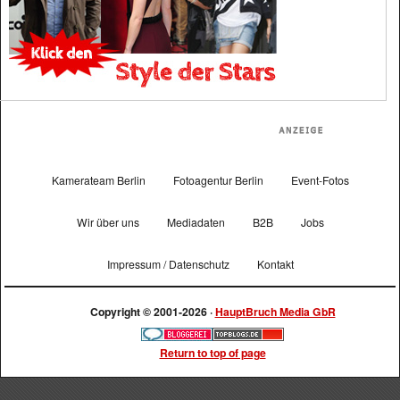
Kamerateam Berlin
Fotoagentur Berlin
Event-Fotos
Wir über uns
Mediadaten
B2B
Jobs
Impressum / Datenschutz
Kontakt
Copyright © 2001-2026 ·
HauptBruch Media GbR
Return to top of page