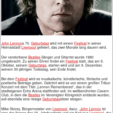
John Lennon
s 70.
Geburtstag
wird mit einem
Festival
in seiner
Heimatstadt
Liverpool
gefeiert, das zwei Monate lang dauern wird.
Der verstorbene
Beatles
-Sänger und Gitarrist wurde 1980
umgebracht. Zu seinen Ehren findet ein
Festival
statt, das am 9.
Oktober, seinem
Geburtstag
, starten wird und am 9. Dezember,
seinem 30-jährigen Todestag, sein Ende findet.
Bei dem
Festival
wird es musikalische, künstlerische, filmische und
poetische Beiträge geben. Gekrönt wird es von einem großen Tribut-
Konzert mit dem Titel „Lennon Remembered“, das in der
stadteigenen Echo Arena stattfinden soll. Im weltberühmten Cavern
Club, in dem die
Beatles
im Vereinigten Königreich entdeckt wurden,
soll ebenfalls eine riesige
Geburtstag
sfeier steigen.
Mike Storey, Bürgermeister von
Liverpool
, dazu: „
John Lennon
ist
eine der Ikonen des 20. Jahrhunderts und ein Kerl aus
Liverpool
, der