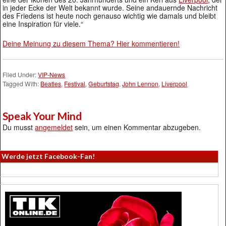
in jeder Ecke der Welt bekannt wurde. Seine andauernde Nachricht
des Friedens ist heute noch genauso wichtig wie damals und bleibt
eine Inspiration für viele.“
Deine Meinung zu diesem Thema? Hier kommentieren!
Filed Under:
VIP-News
Tagged With:
Beatles
,
Festival
,
Geburtstag
,
John Lennon
,
Liverpool
Speak Your Mind
Du musst
angemeldet
sein, um einen Kommentar abzugeben.
Werde jetzt Facebook-Fan!