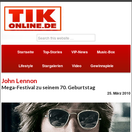
Startseite
Top-Stories
VIP-News
Music-Box
Lifestyle
Stargalerien
Video
Gewinnspiele
John Lennon
Mega-Festival zu seinem 70. Geburtstag
25. März 2010