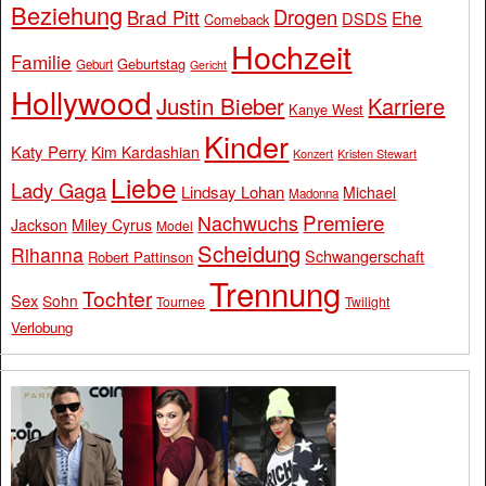
Beziehung
Drogen
Brad Pitt
Ehe
DSDS
Comeback
Hochzeit
Familie
Geburtstag
Geburt
Gericht
Hollywood
Justin Bieber
Karriere
Kanye West
Kinder
Katy Perry
Kim Kardashian
Konzert
Kristen Stewart
Liebe
Lady Gaga
Lindsay Lohan
Michael
Madonna
Premiere
Nachwuchs
Jackson
Miley Cyrus
Model
Scheidung
Rihanna
Schwangerschaft
Robert Pattinson
Trennung
Tochter
Sex
Sohn
Tournee
Twilight
Verlobung